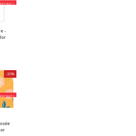
PROMO !
e -
lor
-30%
PROMO !
Rosée
lor