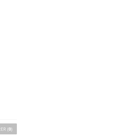
ER (
0
)