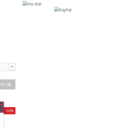
ER (
0
)
-30%