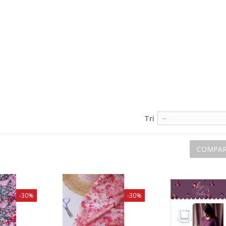
Tri
--
COMPAR
-30%
-30%