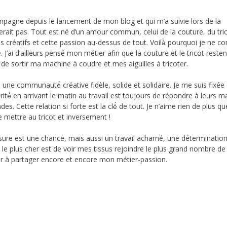
mpagne depuis le lancement de mon blog et qui m’a suivie lors de la
isterait pas. Tout est né d’un amour commun, celui de la couture, du tri
s créatifs et cette passion au-dessus de tout. Voilà̀ pourquoi je ne co
’ai d’ailleurs pensé mon métier afin que la couture et le tricot reste
e de sortir ma machine à coudre et mes aiguilles à tricoter.
s une communauté́ créative fidèle, solide et solidaire. Je me suis fix
rité́ en arrivant le matin au travail est toujours de répondre à leurs ma
. Cette relation si forte est la clé́ de tout. Je n’aime rien de plus qu
e mettre au tricot et inversement !
mesure est une chance, mais aussi un travail acharné, une déterminatio
le plus cher est de voir mes tissus rejoindre le plus grand nombre de
r à partager encore et encore mon métier-passion.