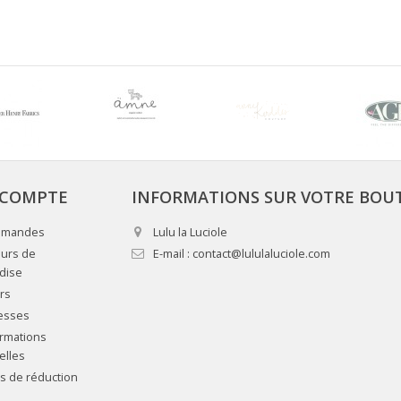
COMPTE
INFORMATIONS SUR VOTRE BOU
mmandes
Lulu la Luciole
urs de
E-mail :
contact@lululaluciole.com
dise
rs
esses
rmations
elles
 de réduction