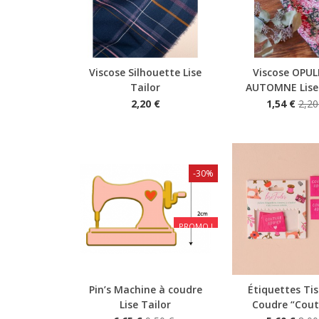
Viscose Silhouette Lise
Viscose OPU
Aperçu rapide
Aperçu rapide
Tailor
AUTOMNE Lise 
2,20 €
1,54 €
2,20
-30%
PROMO !
Pin’s Machine à coudre
Étiquettes Tis
Aperçu rapide
Aperçu rapide
Lise Tailor
Coudre “Coutu