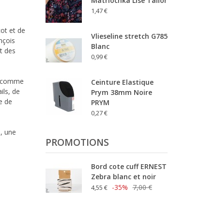
Matriochka Lise Tailor
1,47 €
cot et de
Vlieseline stretch G785
nçois
Blanc
nt des
0,99 €
ée comme
Ceinture Elastique
ils, de
Prym 38mm Noire
e de
PRYM
0,27 €
n, une
PROMOTIONS
Bord cote cuff ERNEST
Zebra blanc et noir
-35%
7,00 €
4,55 €