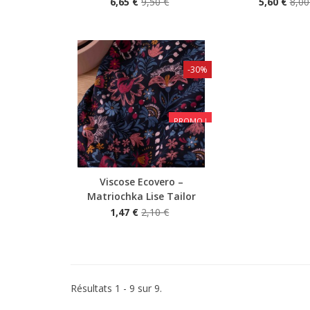
6,65 €
9,50 €
5,60 €
8,00
-30%
PROMO !
Viscose Ecovero –
Aperçu rapide
Matriochka Lise Tailor
1,47 €
2,10 €
Résultats 1 - 9 sur 9.