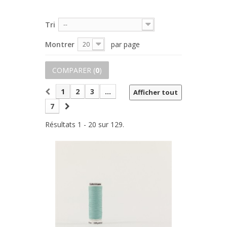
Tri
--
Montrer
par page
20
COMPARER (
0
)
1
2
3
...
Afficher tout
7
Résultats 1 - 20 sur 129.