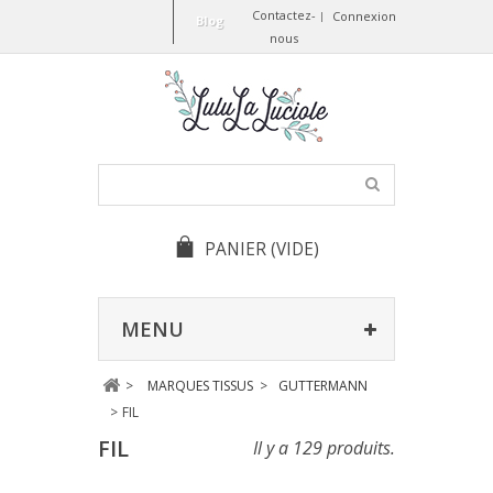
Contactez-
Connexion
Blog
nous
PANIER
(VIDE)
MENU
>
MARQUES TISSUS
>
GUTTERMANN
>
FIL
FIL
Il y a 129 produits.