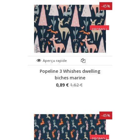
-45%
PROMO !
Aperçu rapide
Popeline 3 Whishes dwelling
biches marine
0,89 €
1,62 €
-45%
PROMO !