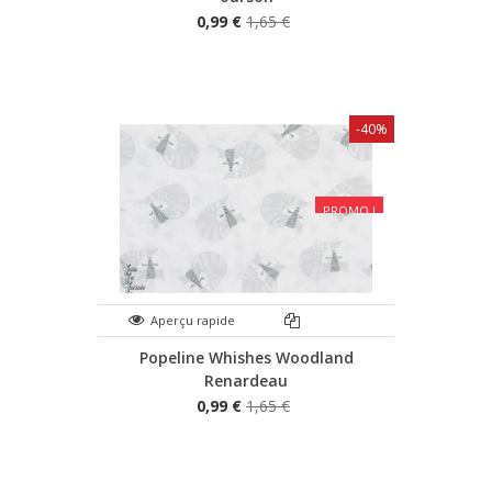
0,99 €
1,65 €
-40%
PROMO !
Aperçu rapide
Popeline Whishes Woodland
Renardeau
0,99 €
1,65 €