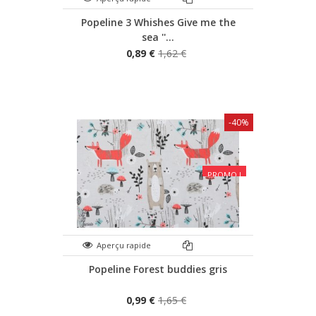
Popeline 3 Whishes Give me the
sea ''...
0,89 €
1,62 €
-40%
PROMO !
Aperçu rapide
Popeline Forest buddies gris
0,99 €
1,65 €