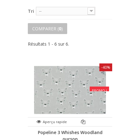
Tri
--
COMPARER (
0
)
Résultats 1 - 6 sur 6.
-40%
PROMO !
Aperçu rapide
Popeline 3 Whishes Woodland
ourson