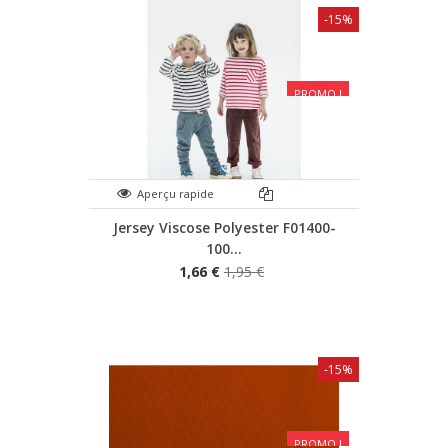
-15%
PROMO !
Aperçu rapide
Jersey Viscose Polyester F01400-
100...
1,66 €
1,95 €
-15%
PROMO !