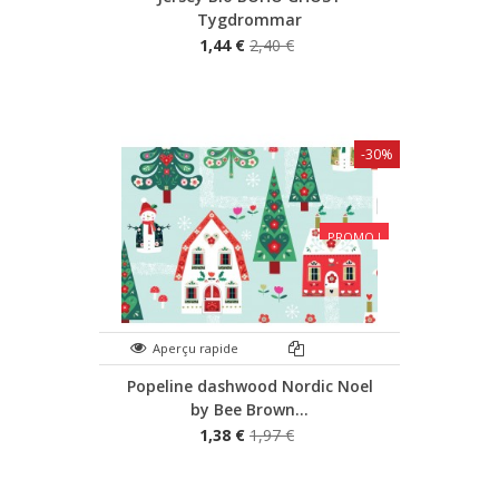
Tygdrommar
1,44 €
2,40 €
-30%
PROMO !
Aperçu rapide
Popeline dashwood Nordic Noel
by Bee Brown...
1,38 €
1,97 €