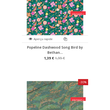
PROMO !
Aperçu rapide
Popeline Dashwood Song Bird by
Bethan...
1,39 €
1,99 €
-30%
PROMO !