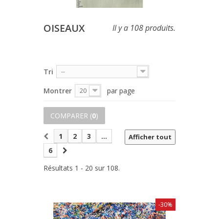
OISEAUX
Il y a 108 produits.
Tri
--
Montrer
par page
20
COMPARER (
0
)
1
2
3
...
Afficher tout
6
Résultats 1 - 20 sur 108.
-30%