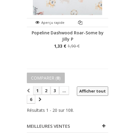
Aperçu rapide
Popeline Dashwood Roar-Some by
Jilly P
1,33 €
1,90 €
COMPARER (
0
)
1
2
3
...
Afficher tout
6
Résultats 1 - 20 sur 108.
MEILLEURES VENTES