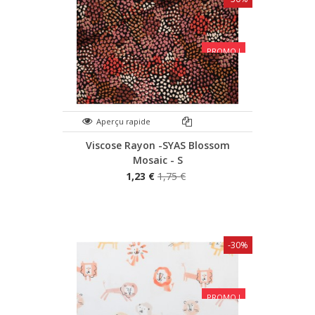
PROMO !
Aperçu rapide
Viscose Rayon -SYAS Blossom
Mosaic - S
1,23 €
1,75 €
-30%
PROMO !