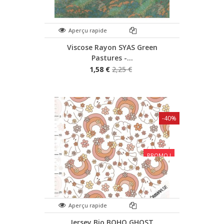
Aperçu rapide
Viscose Rayon SYAS Green
Pastures -...
1,58 €
2,25 €
-40%
PROMO !
Aperçu rapide
Jersey Bio BOHO GHOST