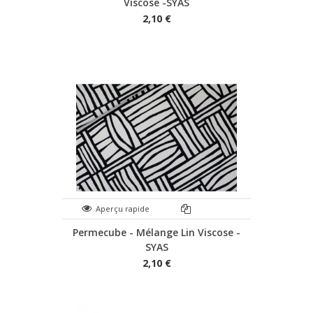
Viscose -SYAS
2,10 €
Aperçu rapide
Permecube - Mélange Lin Viscose -
SYAS
2,10 €