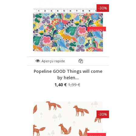
-30%
PROMO !
Aperçu rapide
Popeline GOOD Things will come
by helen...
1,40 €
1,99 €
-30%