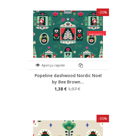
-30%
PROMO !
Aperçu rapide
Popeline dashwood Nordic Noel
by Bee Brown...
1,38 €
1,97 €
-30%