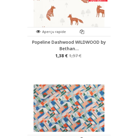
PROMO !
Aperçu rapide
Popeline Dashwood WILDWOOD by
Bethan...
1,38 €
1,97 €