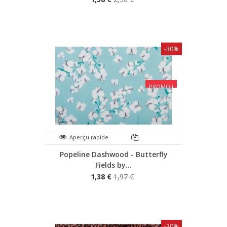
-30%
PROMO !
Aperçu rapide
Popeline Dashwood - Butterfly
Fields by...
1,38 €
1,97 €
-30%