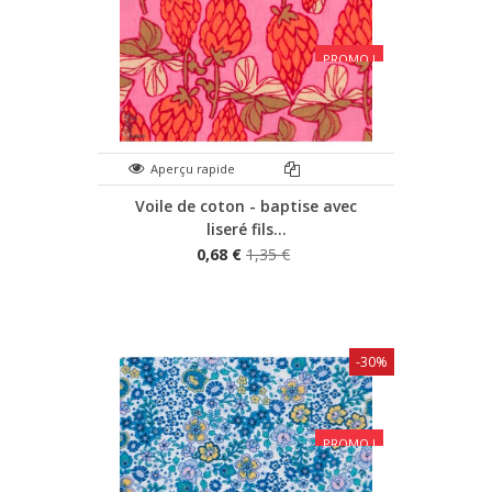
PROMO !
Aperçu rapide
Voile de coton - baptise avec
liseré fils...
0,68 €
1,35 €
-30%
PROMO !