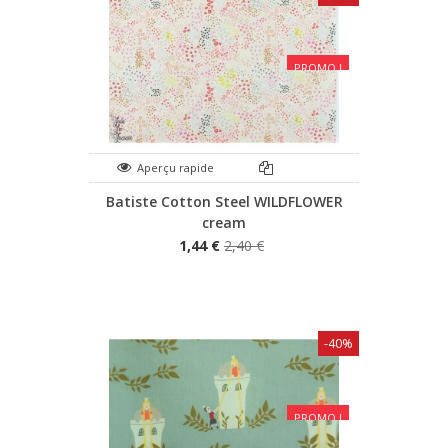
PROMO !
Aperçu rapide
Batiste Cotton Steel WILDFLOWER
cream
1,44 €
2,40 €
-40%
PROMO !