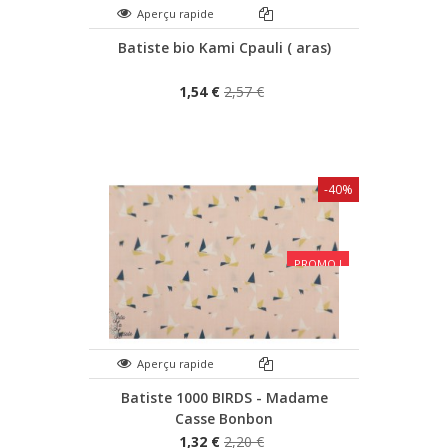
Aperçu rapide
Batiste bio Kami Cpauli ( aras)
1,54 €
2,57 €
-40%
PROMO !
Aperçu rapide
Batiste 1000 BIRDS - Madame
Casse Bonbon
1,32 €
2,20 €