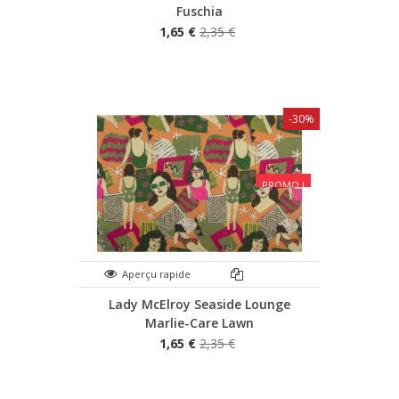
Fuschia
1,65 €
2,35 €
-30%
PROMO !
Aperçu rapide
Lady McElroy Seaside Lounge
Marlie-Care Lawn
1,65 €
2,35 €