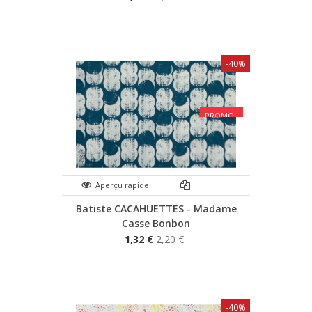
-40%
PROMO !
Aperçu rapide
Batiste CACAHUETTES - Madame
Casse Bonbon
1,32 €
2,20 €
-40%