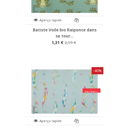
Aperçu rapide
Batiste Voile bio Raiponce dans
sa tour...
1,31 €
2,19 €
-40%
PROMO !
Aperçu rapide