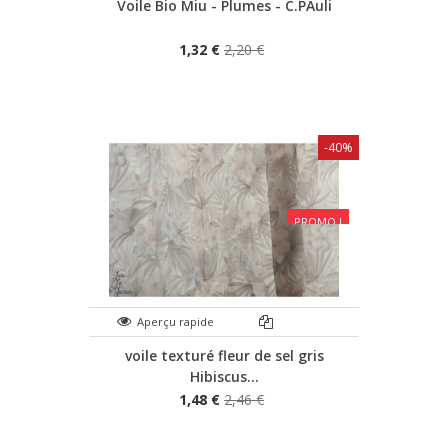
Voile Bio Miu - Plumes - C.PAuli
1,32 €
2,20 €
-40%
PROMO !
Aperçu rapide
voile texturé fleur de sel gris
Hibiscus...
1,48 €
2,46 €