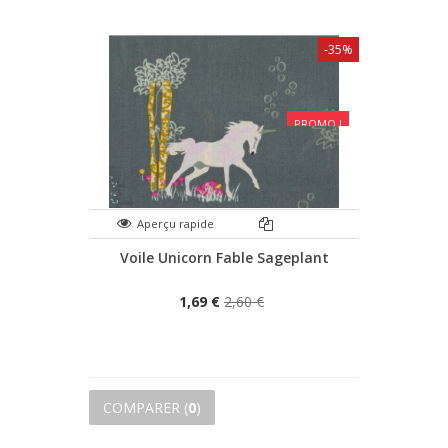
-35%
PROMO !
Aperçu rapide
Voile Unicorn Fable Sageplant
1,69 €
2,60 €
COMPARER (
0
)