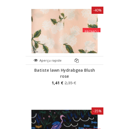
-40%
PROMO !
Aperçu rapide
Batiste lawn Hydrabgea Blush
rose
1,41 €
2,35 €
-35%