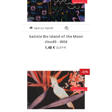
PROMO !
Aperçu rapide
batiste Bio Island of the Moon
cloud9 - Wild
1,48 €
2,27 €
-40%
PROMO !