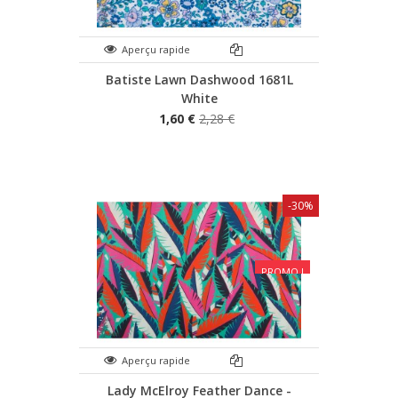
Aperçu rapide
Batiste Lawn Dashwood 1681L
White
1,60 €
2,28 €
-30%
PROMO !
Aperçu rapide
Lady McElroy Feather Dance -