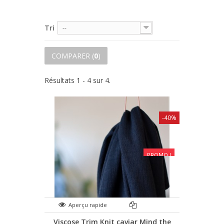
Tri
--
COMPARER (
0
)
Résultats 1 - 4 sur 4.
-40%
PROMO !
Aperçu rapide
Viscose Trim Knit caviar Mind the