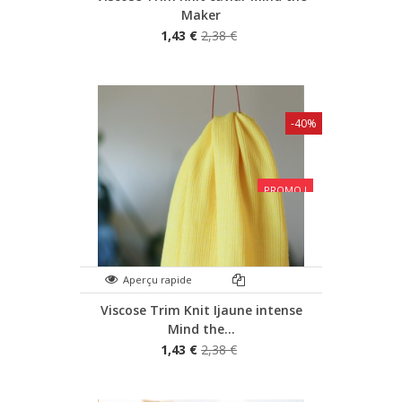
Maker
1,43 €
2,38 €
-40%
PROMO !
Aperçu rapide
Viscose Trim Knit Ijaune intense
Mind the...
1,43 €
2,38 €