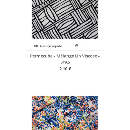
Aperçu rapide
Permecube - Mélange Lin Viscose -
SYAS
2,10 €