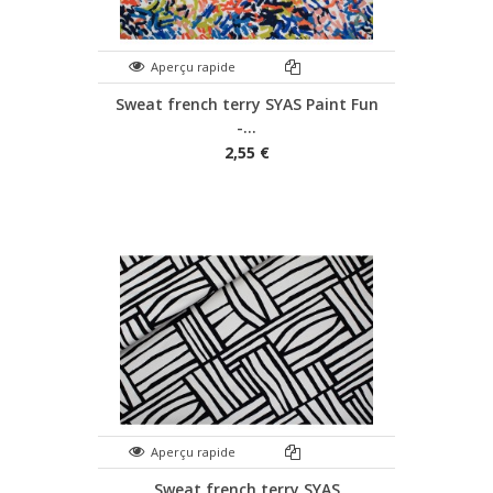
Aperçu rapide
Sweat french terry SYAS Paint Fun
-...
2,55 €
Aperçu rapide
Sweat french terry SYAS