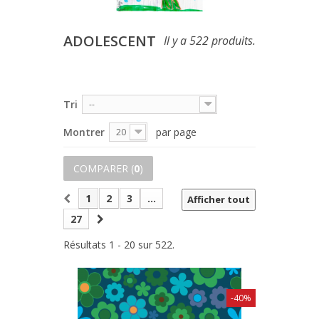
ADOLESCENT
Il y a 522 produits.
Tri
--
Montrer
par page
20
COMPARER (
0
)
1
2
3
...
Afficher tout
27
Résultats 1 - 20 sur 522.
-40%