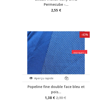
Permecube -...
2,55 €
-40%
PROMO !
Aperçu rapide
Popeline fine double face bleu et
pois...
1,38 €
2,30 €