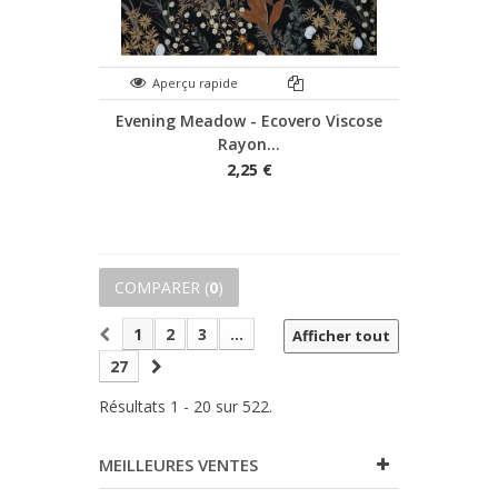
Aperçu rapide
Evening Meadow - Ecovero Viscose
Rayon...
2,25 €
COMPARER (
0
)
1
2
3
...
Afficher tout
27
Résultats 1 - 20 sur 522.
MEILLEURES VENTES