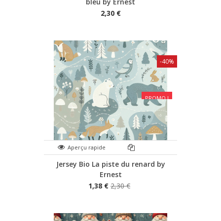
bleu by Ernest
2,30 €
-40%
PROMO !
Aperçu rapide
Jersey Bio La piste du renard by
Ernest
1,38 €
2,30 €