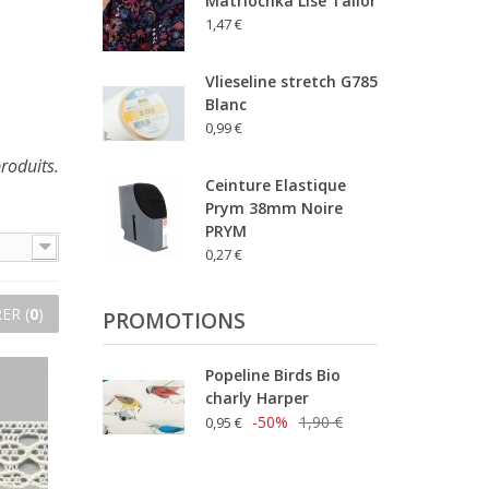
Matriochka Lise Tailor
1,47 €
Vlieseline stretch G785
Blanc
0,99 €
produits.
Ceinture Elastique
Prym 38mm Noire
PRYM
0,27 €
ER (
0
)
PROMOTIONS
Popeline Birds Bio
charly Harper
-50%
1,90 €
0,95 €