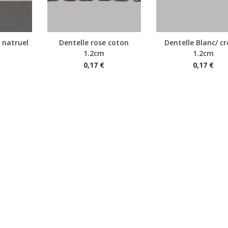
 natruel
Dentelle rose coton
Dentelle Blanc/ c
Aperçu rapide
Aperçu rapide
1.2cm
1.2cm
0,17 €
0,17 €