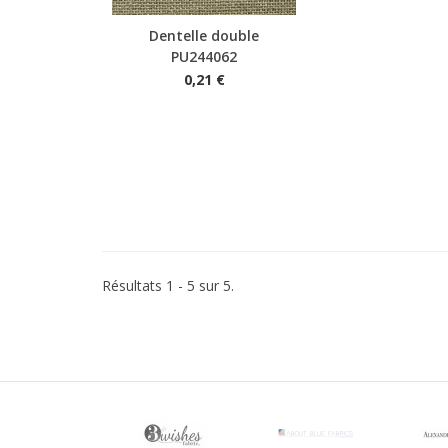
Dentelle double
Aperçu rapide
PU244062
0,21 €
Résultats 1 - 5 sur 5.