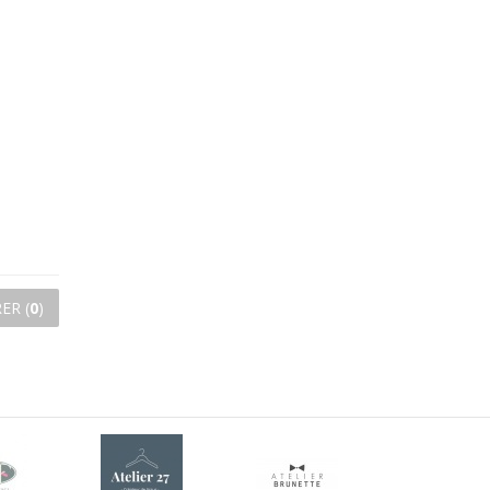
ER (
0
)