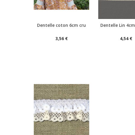
Dentelle coton 6cm cru
Dentelle Lin 4cm
Aperçu rapide
Aperçu rapide
3,56 €
4,54 €