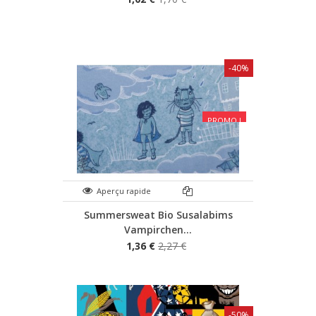
-40%
PROMO !
Aperçu rapide
Summersweat Bio Susalabims
Vampirchen...
1,36 €
2,27 €
-50%