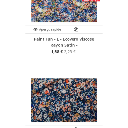
PROMO !
Aperçu rapide
Paint Fun - L - Ecovero Viscose
Rayon Satin -
1,58 €
2,25 €