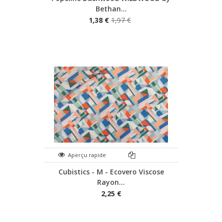
Bethan...
1,38 €
1,97 €
Aperçu rapide
Cubistics - M - Ecovero Viscose
Rayon...
2,25 €