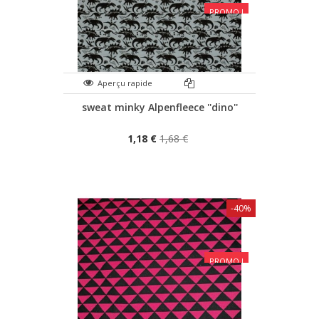
PROMO !
Aperçu rapide
sweat minky Alpenfleece ''dino''
1,18 €
1,68 €
-40%
PROMO !