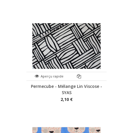
Aperçu rapide
Permecube - Mélange Lin Viscose -
SYAS
2,10 €