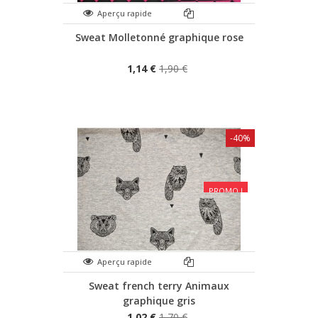
Aperçu rapide
Sweat Molletonné graphique rose
1,14 €
1,90 €
-40%
PROMO !
Aperçu rapide
Sweat french terry Animaux
graphique gris
1,02 €
1,70 €