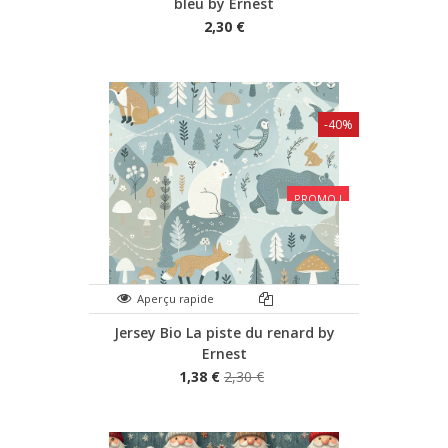
bleu by Ernest
2,30 €
-40%
PROMO !
Aperçu rapide
Jersey Bio La piste du renard by
Ernest
1,38 €
2,30 €