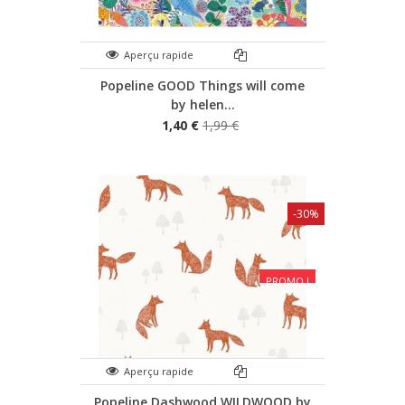
Aperçu rapide
Popeline GOOD Things will come
by helen...
1,40 €
1,99 €
-30%
PROMO !
Aperçu rapide
Popeline Dashwood WILDWOOD by