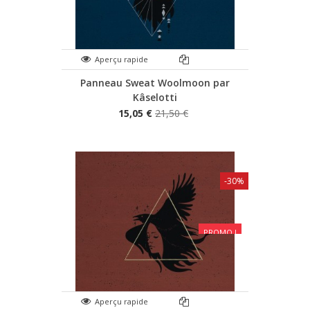
Aperçu rapide
Panneau Sweat Woolmoon par
Kâselotti
15,05 €
21,50 €
-30%
PROMO !
Aperçu rapide