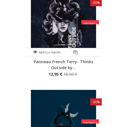
-30%
PROMO !
Aperçu rapide
Panneau French Terry- Thinks
Outside by...
12,95 €
18,50 €
-30%
PROMO !