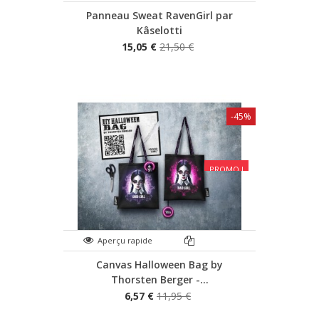
Panneau Sweat RavenGirl par
Kâselotti
15,05 €
21,50 €
-45%
PROMO !
Aperçu rapide
Canvas Halloween Bag by
Thorsten Berger -...
6,57 €
11,95 €