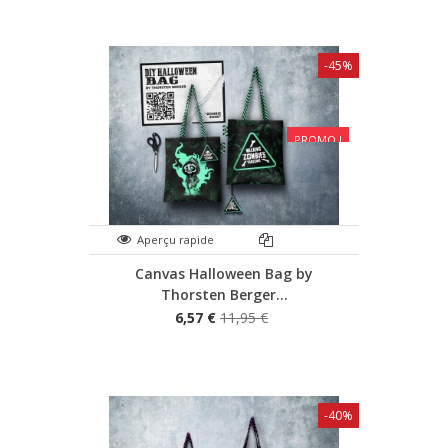
-45%
PROMO !
Aperçu rapide
Canvas Halloween Bag by
Thorsten Berger...
6,57 €
11,95 €
-40%