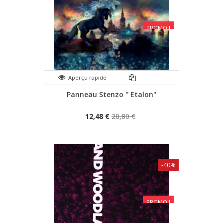
PROMO !
Aperçu rapide
Panneau Stenzo '' Etalon''
12,48 €
20,80 €
-40%
PROMO !