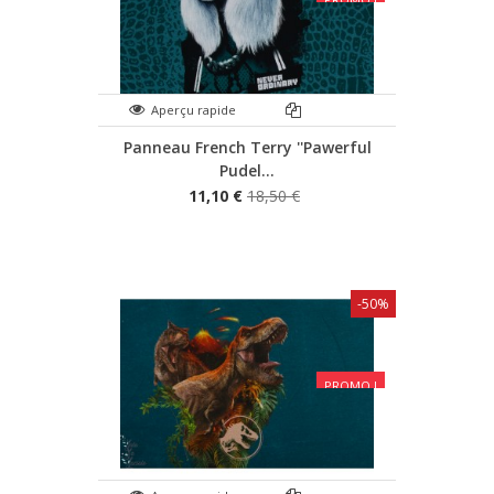
Aperçu rapide
Panneau French Terry ''Pawerful
Pudel...
11,10 €
18,50 €
-50%
PROMO !