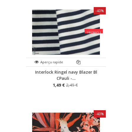
-40%
PROMO !
Aperçu rapide
Interlock Ringel navy Blazer Bl
CPauli -...
1,49 €
2,49 €
-40%