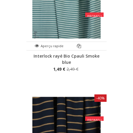
PROMO !
Aperçu rapide
Interlock rayé Bio Cpauli Smoke
blue
1,49 €
2,49 €
-40%
PROMO !