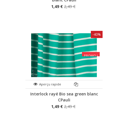
1,49 €
2,49 €
-40%
PROMO !
Aperçu rapide
Interlock rayé Bio sea green blanc
CPauli
1,49 €
2,49 €