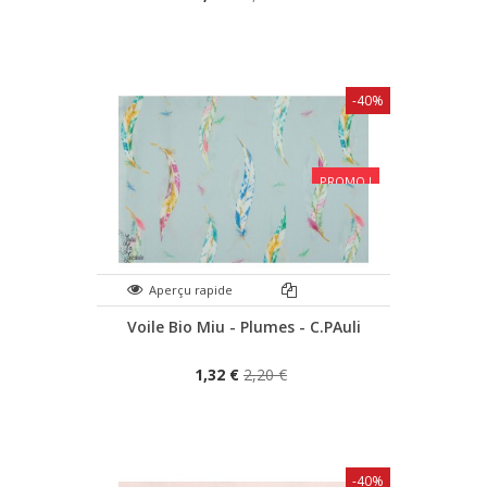
-40%
PROMO !
Aperçu rapide
Voile Bio Miu - Plumes - C.PAuli
1,32 €
2,20 €
-40%