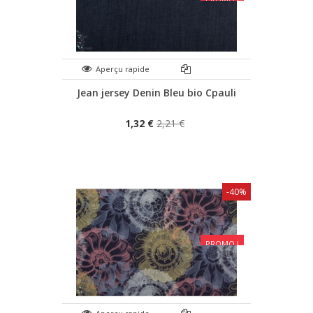
Aperçu rapide
Jean jersey Denin Bleu bio Cpauli
1,32 €
2,21 €
-40%
PROMO !