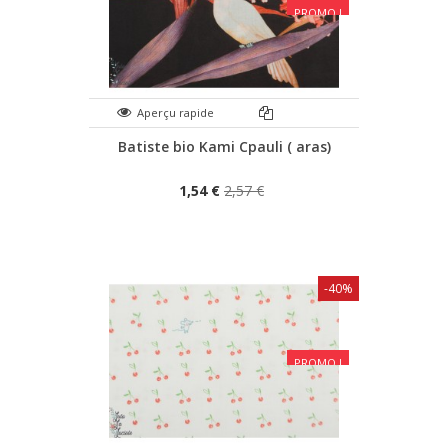
PROMO !
Aperçu rapide
Batiste bio Kami Cpauli ( aras)
1,54 €
2,57 €
-40%
PROMO !