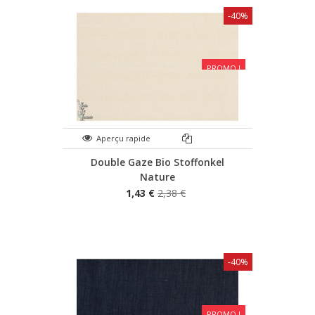
-40%
PROMO !
Aperçu rapide
Double Gaze Bio Stoffonkel
Nature
1,43 €
2,38 €
-40%
PROMO !