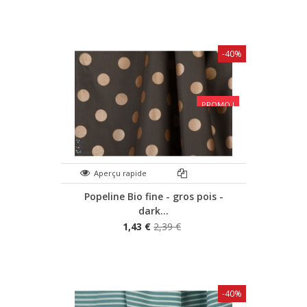
-40%
PROMO !
Aperçu rapide
Popeline Bio fine - gros pois -
dark...
1,43 €
2,39 €
-40%