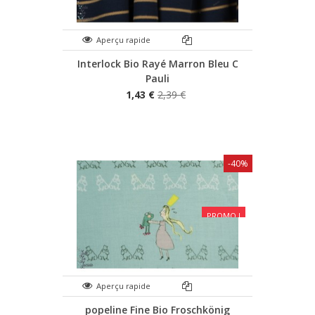
Aperçu rapide
Interlock Bio Rayé Marron Bleu C
Pauli
1,43 €
2,39 €
-40%
PROMO !
Aperçu rapide
popeline Fine Bio Froschkönig