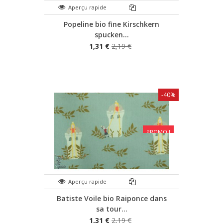
Aperçu rapide
Popeline bio fine Kirschkern
spucken...
1,31 €
2,19 €
-40%
PROMO !
Aperçu rapide
Batiste Voile bio Raiponce dans
sa tour...
1,31 €
2,19 €