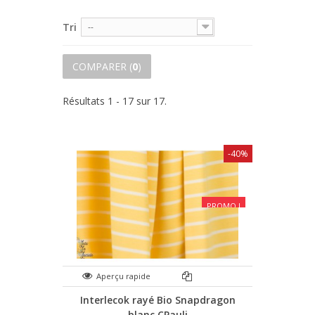
Tri
--
COMPARER (
0
)
Résultats 1 - 17 sur 17.
-40%
PROMO !
Aperçu rapide
Interlecok rayé Bio Snapdragon
blanc CPauli