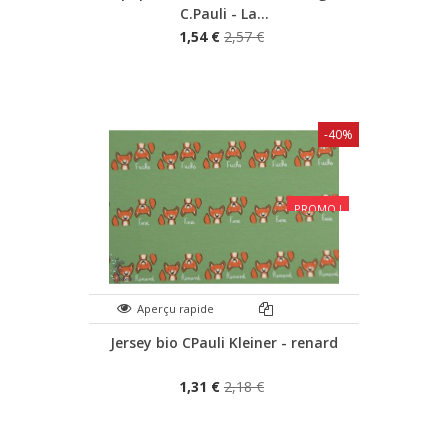
C.Pauli - La...
1,54 €
2,57 €
-40%
PROMO !
Aperçu rapide
Jersey bio CPauli Kleiner - renard
1,31 €
2,18 €