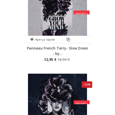
PROMO !
Aperçu rapide
Panneau French Terry- Slow Down
- by...
12,95 €
18,50 €
-30%
PROMO !