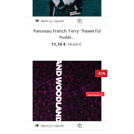
Aperçu rapide
Panneau French Terry ''Pawerful
Pudel...
11,10 €
18,50 €
-40%
PROMO !
Aperçu rapide