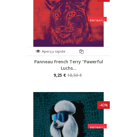
PROMO !
Aperçu rapide
Panneau French Terry ''Pawerful
Luchs...
9,25 €
18,50 €
-40%
PROMO !