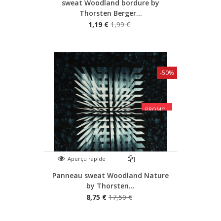
sweat Woodland bordure by
Thorsten Berger...
1,19 €
1,99 €
-50%
PROMO !
Aperçu rapide
Panneau sweat Woodland Nature
by Thorsten...
8,75 €
17,50 €