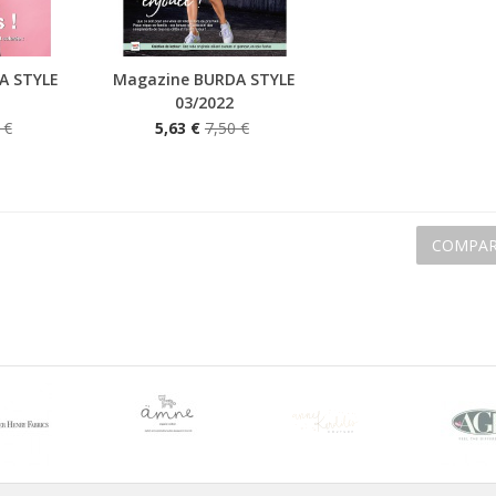
A STYLE
Magazine BURDA STYLE
Aperçu rapide
03/2022
 €
5,63 €
7,50 €
COMPAR