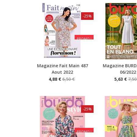
-25%
PROMO !
Magazine Fait Main 487
Magazine BURD
Aperçu rapide
Aperçu rapide
Aout 2022
06/2022
4,88 €
6,50 €
5,63 €
7,50
-25%
PROMO !