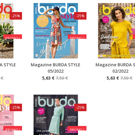
-25%
-25%
PROMO !
PROMO !
A STYLE
Magazine BURDA STYLE
Magazine BURDA 
Aperçu rapide
Aperçu rapide
05/2022
02/2022
 €
5,63 €
7,50 €
5,63 €
7,50 €
-25%
-25%
PROMO !
PROMO !