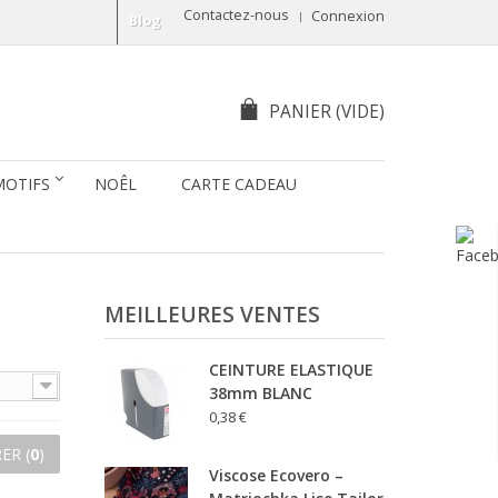
Contactez-nous
Connexion
Blog
PANIER
(VIDE)
MOTIFS
NOÊL
CARTE CADEAU
MEILLEURES VENTES
CEINTURE ELASTIQUE
38mm BLANC
0,38 €
ER (
0
)
Viscose Ecovero –