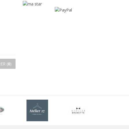
ER (
0
)