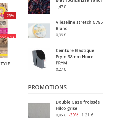
Matriochka Lise Tailor
1,47 €
-25%
Vlieseline stretch G785
Blanc
0,99 €
PROMO !
Ceinture Elastique
Prym 38mm Noire
PRYM
STYLE
0,27 €
PROMOTIONS
Double Gaze froissée
Hilco grise
-30%
1,21 €
0,85 €