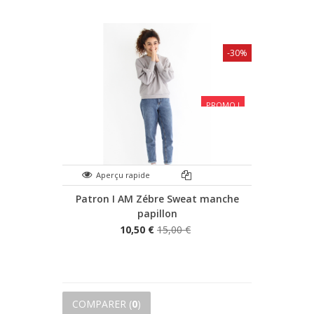
-30%
PROMO !
Aperçu rapide
Patron I AM Zébre Sweat manche
papillon
10,50 €
15,00 €
COMPARER (
0
)