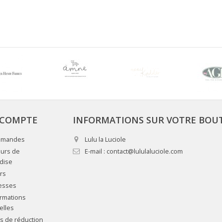
COMPTE
INFORMATIONS SUR VOTRE BOU
mmandes
Lulu la Luciole
urs de
E-mail :
contact@lululaluciole.com
dise
rs
esses
rmations
elles
 de réduction