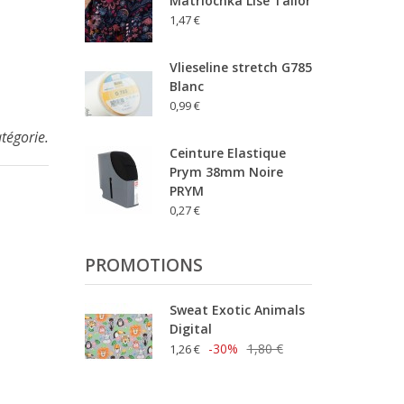
Matriochka Lise Tailor
1,47 €
Vlieseline stretch G785
Blanc
0,99 €
atégorie.
Ceinture Elastique
Prym 38mm Noire
PRYM
0,27 €
PROMOTIONS
Sweat Exotic Animals
Digital
-30%
1,80 €
1,26 €