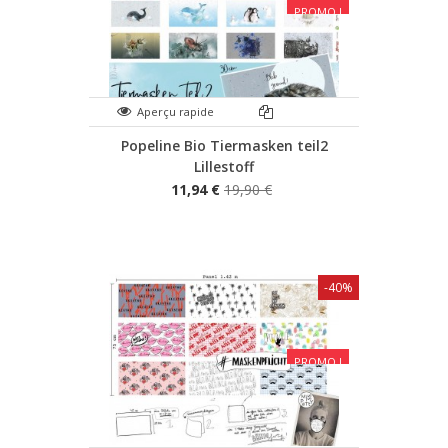
PROMO !
Aperçu rapide
Popeline Bio Tiermasken teil2
Lillestoff
11,94 €
19,90 €
-40%
PROMO !