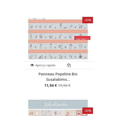
-40%
PROMO !
Aperçu rapide
Panneau Popeline Bio
Susalabims...
11,94 €
19,90 €
-40%