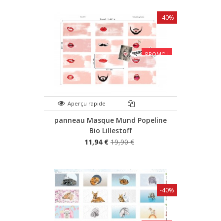
-40%
PROMO !
Aperçu rapide
panneau Masque Mund Popeline
Bio Lillestoff
11,94 €
19,90 €
-40%