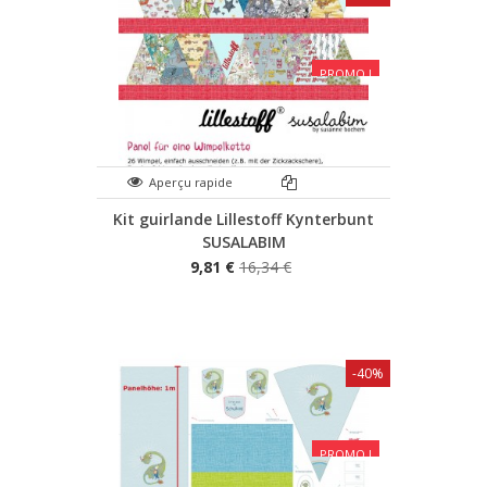
PROMO !
Aperçu rapide
Kit guirlande Lillestoff Kynterbunt
SUSALABIM
9,81 €
16,34 €
-40%
PROMO !