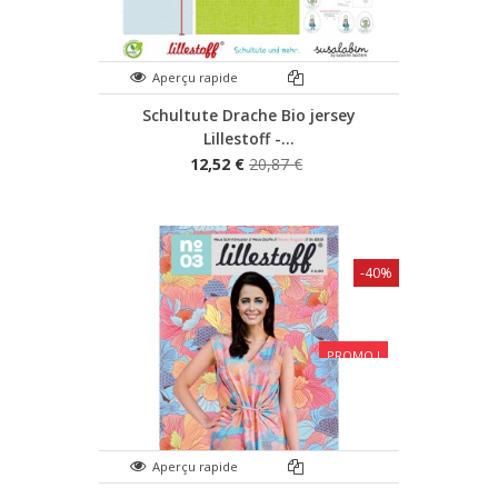
Aperçu rapide
Schultute Drache Bio jersey
Lillestoff -...
12,52 €
20,87 €
-40%
PROMO !
Aperçu rapide