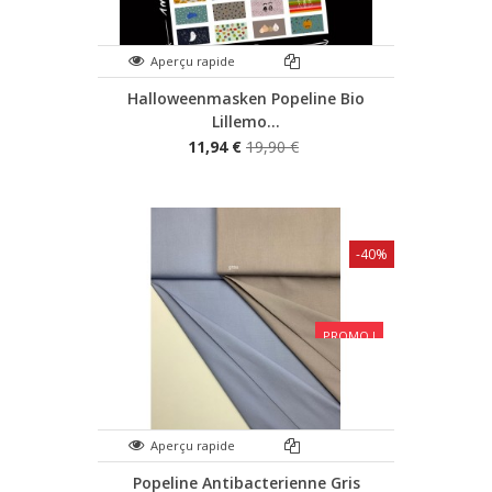
Aperçu rapide
Halloweenmasken Popeline Bio
Lillemo...
11,94 €
19,90 €
-40%
PROMO !
Aperçu rapide
Popeline Antibacterienne Gris