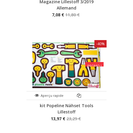
Magazine Lillestoff 3/2019
Allemand
7,08 €
11,80 €
-40%
PROMO !
Aperçu rapide
kit Popeline Nähset Tools
Lillestoff
13,97 €
23,29 €