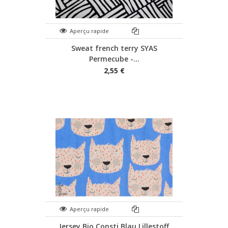
Aperçu rapide
Sweat french terry SYAS
Permecube -...
2,55 €
Aperçu rapide
Jersey Bio Consti Blau Lillestoff