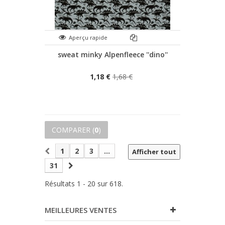
Aperçu rapide
sweat minky Alpenfleece ''dino''
1,18 €
1,68 €
COMPARER (
0
)
1
2
3
...
Afficher tout
31
Résultats 1 - 20 sur 618.
MEILLEURES VENTES