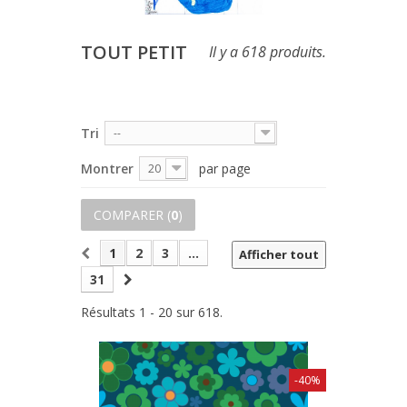
TOUT PETIT
Il y a 618 produits.
Tri
--
Montrer
par page
20
COMPARER (
0
)
1
2
3
...
Afficher tout
31
Résultats 1 - 20 sur 618.
-40%