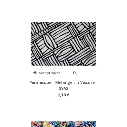
Aperçu rapide
Permecube - Mélange Lin Viscose -
SYAS
2,10 €