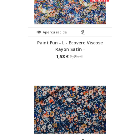
PROMO !
Aperçu rapide
Paint Fun - L - Ecovero Viscose
Rayon Satin -
1,58 €
2,25 €