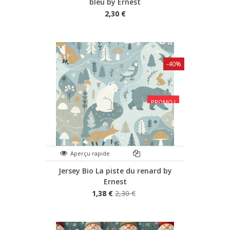
bleu by Ernest
2,30 €
-40%
PROMO !
Aperçu rapide
Jersey Bio La piste du renard by
Ernest
1,38 €
2,30 €