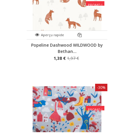
PROMO !
Aperçu rapide
Popeline Dashwood WILDWOOD by
Bethan...
1,38 €
1,97 €
-30%
PROMO !