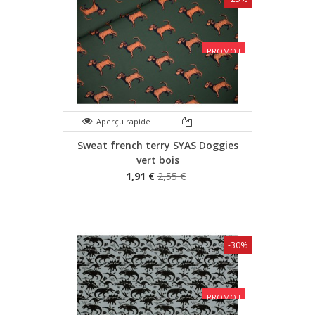
PROMO !
Aperçu rapide
Sweat french terry SYAS Doggies
vert bois
1,91 €
2,55 €
-30%
PROMO !