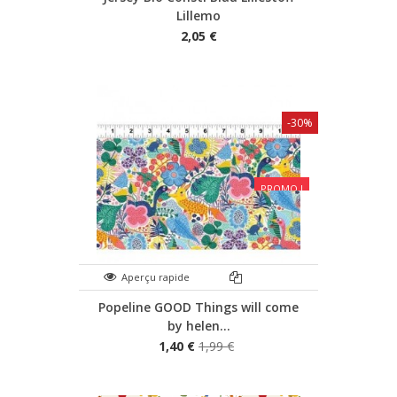
Lillemo
2,05 €
-30%
PROMO !
Aperçu rapide
Popeline GOOD Things will come
by helen...
1,40 €
1,99 €