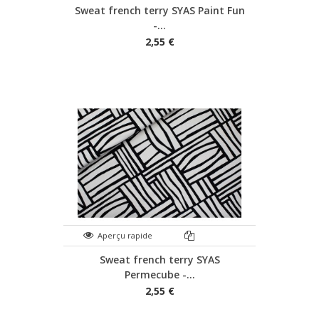
Sweat french terry SYAS Paint Fun
-...
2,55 €
Aperçu rapide
Sweat french terry SYAS
Permecube -...
2,55 €