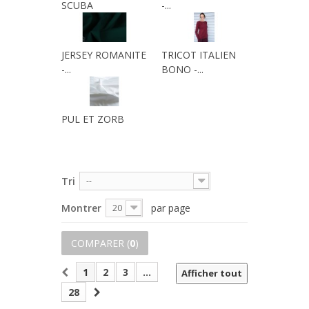
SCUBA
-...
JERSEY ROMANITE
TRICOT ITALIEN
-...
BONO -...
PUL ET ZORB
Tri
--
Montrer
par page
20
COMPARER (
0
)
1
2
3
...
Afficher tout
28