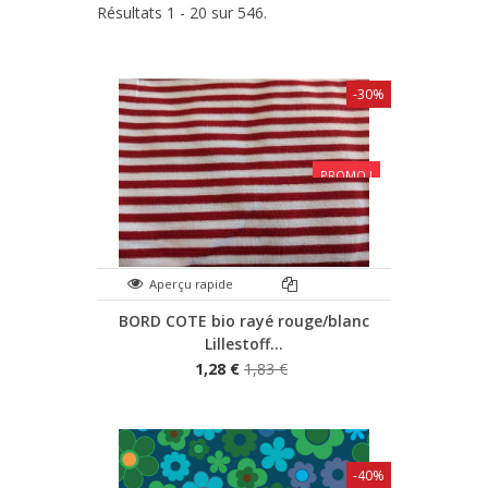
Résultats 1 - 20 sur 546.
-30%
PROMO !
Aperçu rapide
BORD COTE bio rayé rouge/blanc
Lillestoff...
1,28 €
1,83 €
-40%