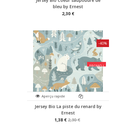
Jersey Bio Coeur saupoudré de
bleu by Ernest
2,30 €
-40%
PROMO !
Aperçu rapide
Jersey Bio La piste du renard by
Ernest
1,38 €
2,30 €