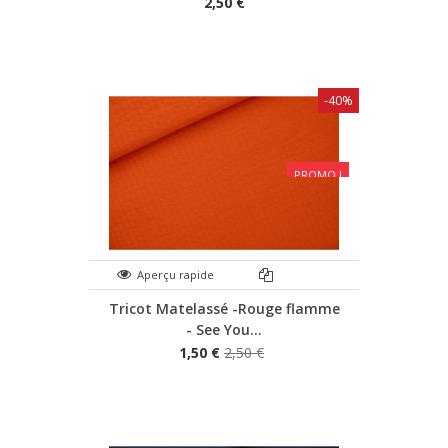
2,50 €
-40%
PROMO !
Aperçu rapide
Tricot Matelassé -Rouge flamme
- See You...
1,50 €
2,50 €