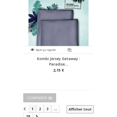
Aperçu rapide
Kombi Jersey Getaway :
Paradise...
2,15 €
COMPARER (
0
)
1
2
3
...
Afficher tout
28