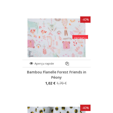
-40%
PROMO !
Aperçu rapide
Bambou Flanelle Forest Friends in
Péony
1,02 €
1,70 €
-40%