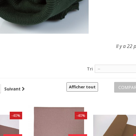
Il y a 22 
Tri
--
Afficher tout
COMPAR
Suivant
-40%
-40%