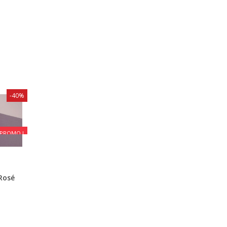
-40%
PROMO !
 Rosé