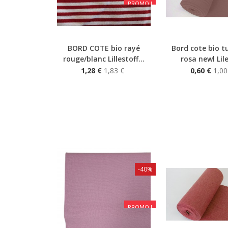
PROMO !
BORD COTE bio rayé
Bord cote bio t
Aperçu rapide
Aperçu rapide
rouge/blanc Lillestoff...
rosa newl Lil
1,28 €
1,83 €
0,60 €
1,00
-40%
PROMO !