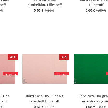
Aperçu rapide
Aperçu rapide
toff
dunkelblau Lillestoff
Lillestoff
 €
0,60 €
1,00 €
0,60 €
1,00 €
-40%
-40%
PROMO !
PROMO !
o Tube
Bord Cote Bio Tubealt
Bord cote Bio gr
Aperçu rapide
Aperçu rapide
stoff
rosé hell Lillestoff
Laize dunkelgrûn
 €
0,60 €
1,00 €
1,08 €
1,80 €