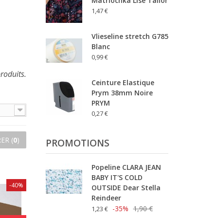
Matriochka Lise Tailor
1,47 €
Vlieseline stretch G785
Blanc
0,99 €
produits.
Ceinture Elastique
Prym 38mm Noire
PRYM
0,27 €
ER (
0
)
PROMOTIONS
Popeline CLARA JEAN
BABY IT'S COLD
-40%
OUTSIDE Dear Stella
Reindeer
-35%
1,90 €
1,23 €