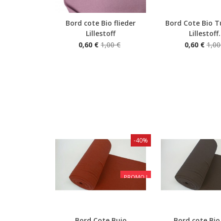
Bord cote Bio flieder
Bord Cote Bio T
Aperçu rapide
Aperçu rapide
Lillestoff
Lillestoff.
0,60 €
1,00 €
0,60 €
1,00
-40%
PROMO !
Bord Cote Buio
Bord cote Bi