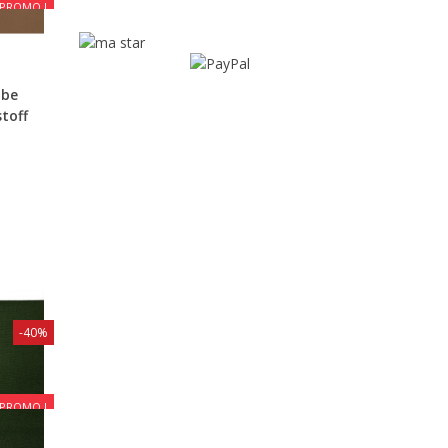
PROMO !
ube
toff
-40%
PROMO !