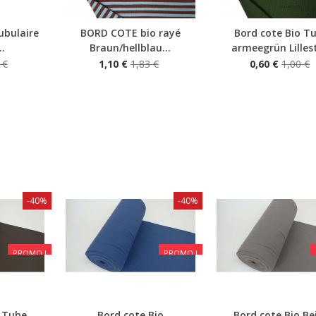
ubulaire
BORD COTE bio rayé
Bord cote Bio T
Aperçu rapide
Aperçu rapide
..
Braun/hellblau...
armeegrün Lilles
 €
1,10 €
1,83 €
0,60 €
1,00 €
-40%
-40%
PROMO !
PROMO !
o Tube
Bord cote Bio
Bord cote Bio Be