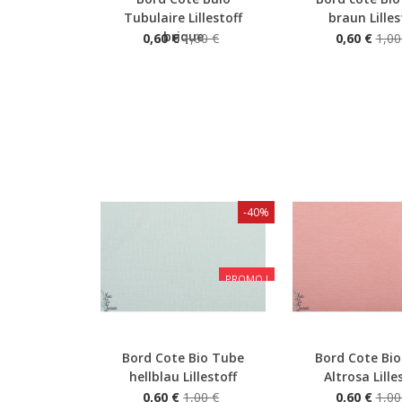
Aperçu rapide
Aperçu rapide
Tubulaire Lillestoff
braun Lilles
brique
0,60 €
1,00 €
0,60 €
1,00
-40%
PROMO !
Bord Cote Bio Tube
Bord Cote Bi
Aperçu rapide
Aperçu rapide
hellblau Lillestoff
Altrosa Lille
0,60 €
1,00 €
0,60 €
1,00