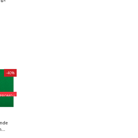
-40%
PROMO !
ande
...