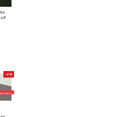
ube
toff
-40%
PROMO !
ige