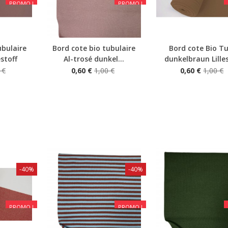
PROMO !
PROMO !
ubulaire
Bord cote bio tubulaire
Bord cote Bio T
Aperçu rapide
Aperçu rapide
estoff
Al-trosé dunkel...
dunkelbraun Lilles
 €
0,60 €
1,00 €
0,60 €
1,00 €
-40%
-40%
PROMO !
PROMO !