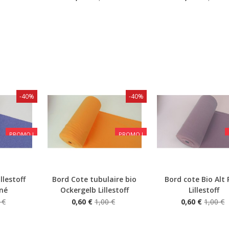
-40%
-40%
PROMO !
PROMO !
llestoff
Bord Cote tubulaire bio
Bord cote Bio Alt
Aperçu rapide
Aperçu rapide
né
Ockergelb Lillestoff
Lillestoff
 €
0,60 €
1,00 €
0,60 €
1,00 €