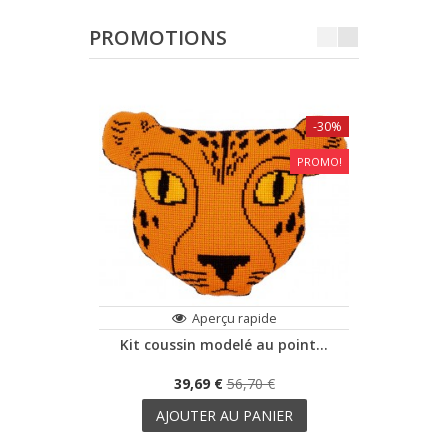
PROMOTIONS
-30%
PROMO!
Aperçu rapide
Kit coussin modelé au point...
Kit co
39,69 €
56,70 €
AJOUTER AU PANIER
A