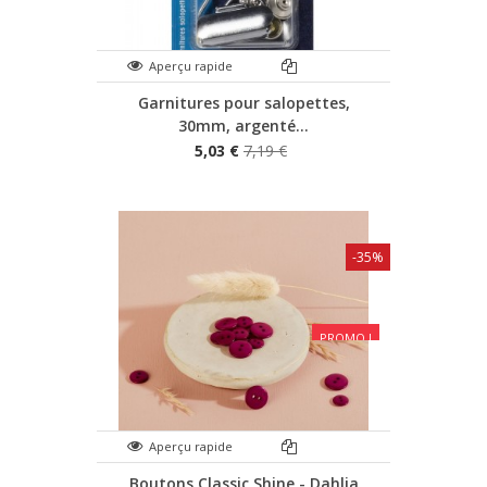
Aperçu rapide
Garnitures pour salopettes,
30mm, argenté...
5,03 €
7,19 €
-35%
PROMO !
Aperçu rapide
Boutons Classic Shine - Dahlia