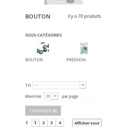
BOUTON
Il y a 70 produits.
SOUS-CATÉGORIES
BOUTON
PRESSION
Tri
--
Montrer
par page
20
COMPARER (
0
)
1
2
3
4
Afficher tout