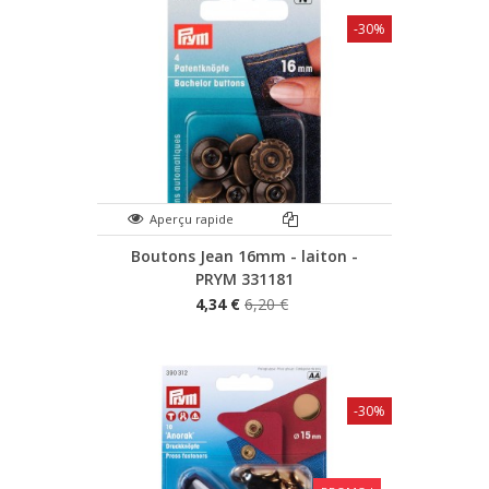
-30%
Aperçu rapide
Boutons Jean 16mm - laiton -
PRYM 331181
4,34 €
6,20 €
-30%