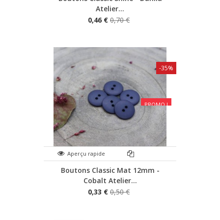
Atelier...
0,46 €
0,70 €
-35%
PROMO !
Aperçu rapide
Boutons Classic Mat 12mm -
Cobalt Atelier...
0,33 €
0,50 €