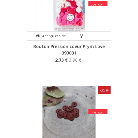
PROMO !
Aperçu rapide
Bouton Pression coeur Prym Love
393031
2,73 €
3,90 €
-35%
PROMO !