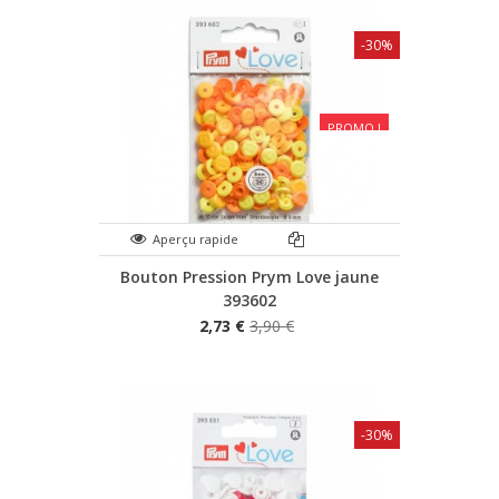
-30%
PROMO !
Aperçu rapide
Bouton Pression Prym Love jaune
393602
2,73 €
3,90 €
-30%