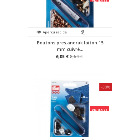
PROMO !
Aperçu rapide
Boutons pres.anorak laiton 15
mm cuivré...
6,05 €
8,64 €
-30%
PROMO !