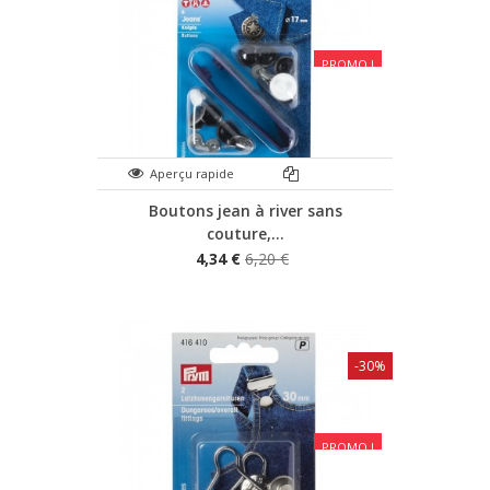
PROMO !
Aperçu rapide
Boutons jean à river sans
couture,...
4,34 €
6,20 €
-30%
PROMO !