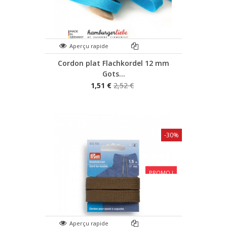
Aperçu rapide
Cordon plat Flachkordel 12 mm
Gots...
1,51 €
2,52 €
-30%
PROMO !
Aperçu rapide