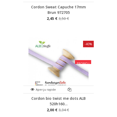
Cordon Sweat Capuche 17mm
Brun 972705
2,45 €
3,50 €
-40%
PROMO !
Aperçu rapide
Cordon bio twist me dots ALB
520h160...
2,00 €
3,34 €