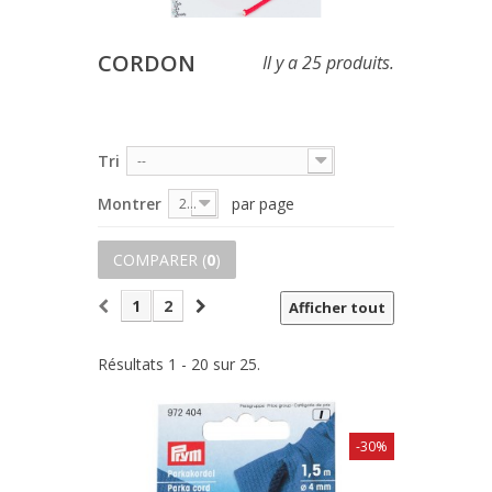
CORDON
Il y a 25 produits.
Tri
--
Montrer
par page
20
COMPARER (
0
)
1
2
Afficher tout
Résultats 1 - 20 sur 25.
-30%