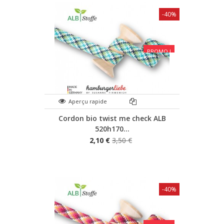
-40%
PROMO !
Aperçu rapide
Cordon bio twist me check ALB
520h170...
2,10 €
3,50 €
-40%