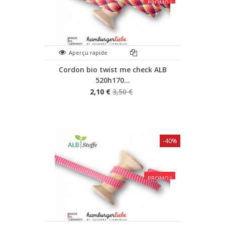
PROMO !
Aperçu rapide
Cordon bio twist me check ALB
520h170...
2,10 €
3,50 €
-40%
PROMO !