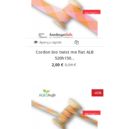
PROMO !
Aperçu rapide
Cordon bio twist me flat ALB
520h150...
2,00 €
3,34 €
-40%
PROMO !