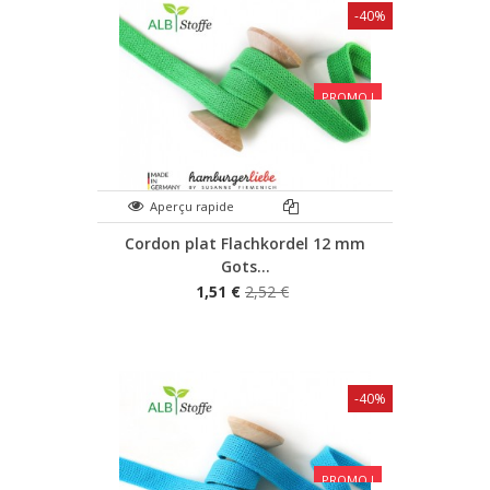
-40%
PROMO !
Aperçu rapide
Cordon plat Flachkordel 12 mm
Gots...
1,51 €
2,52 €
-40%
PROMO !