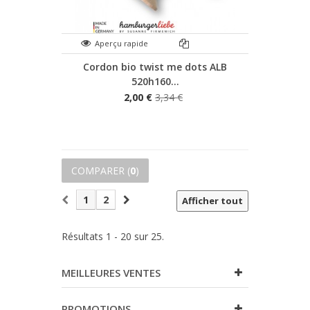
Aperçu rapide
Cordon bio twist me dots ALB
520h160...
2,00 €
3,34 €
COMPARER (
0
)
1
2
Afficher tout
Résultats 1 - 20 sur 25.
MEILLEURES VENTES
PROMOTIONS