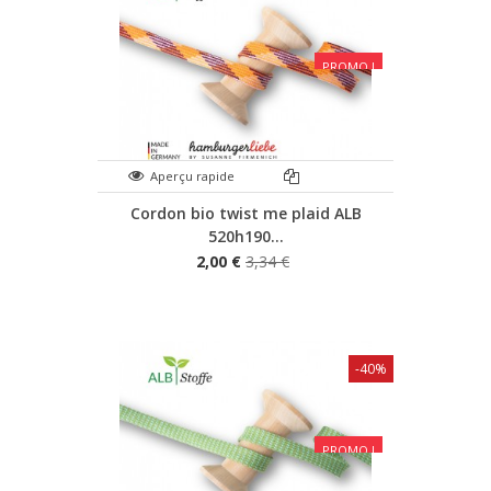
PROMO !
Aperçu rapide
Cordon bio twist me plaid ALB
520h190...
2,00 €
3,34 €
-40%
PROMO !