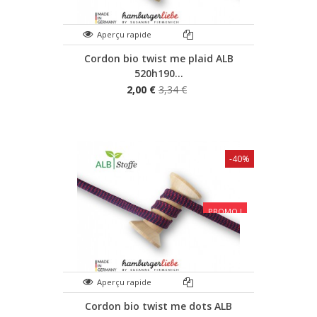
Aperçu rapide
Cordon bio twist me plaid ALB
520h190...
2,00 €
3,34 €
-40%
PROMO !
Aperçu rapide
Cordon bio twist me dots ALB