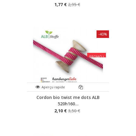
1,77 €
2,95 €
-40%
PROMO !
Aperçu rapide
Cordon bio twist me dots ALB
520h160...
2,10 €
3,50 €