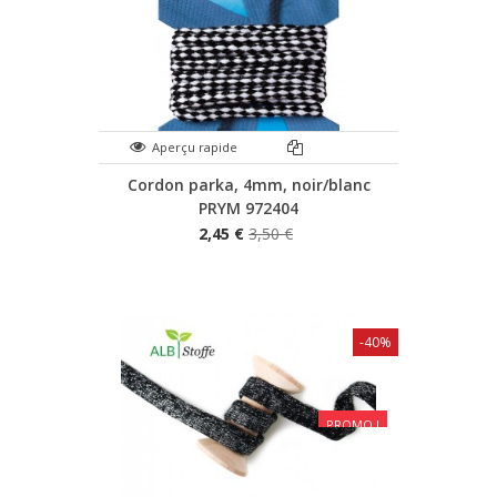
Aperçu rapide
Cordon parka, 4mm, noir/blanc
PRYM 972404
2,45 €
3,50 €
-40%
PROMO !