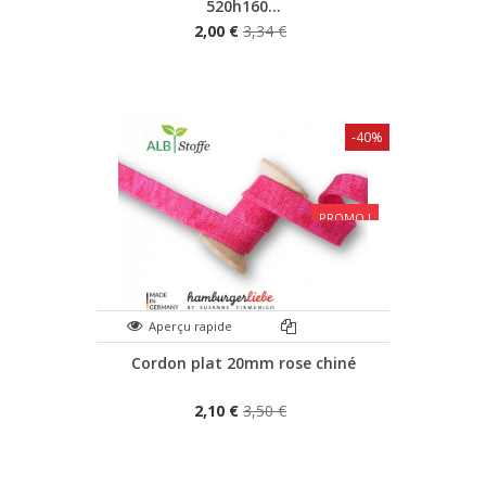
520h160...
2,00 €
3,34 €
-40%
PROMO !
Aperçu rapide
Cordon plat 20mm rose chiné
2,10 €
3,50 €