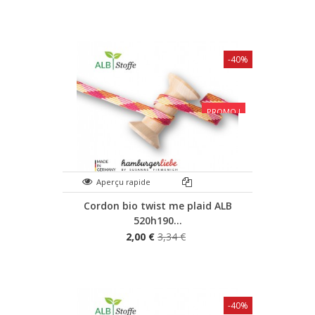
-40%
PROMO !
Aperçu rapide
Cordon bio twist me plaid ALB
520h190...
2,00 €
3,34 €
-40%