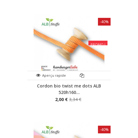
-40%
PROMO !
Aperçu rapide
Cordon bio twist me dots ALB
520h160...
2,00 €
3,34 €
-40%