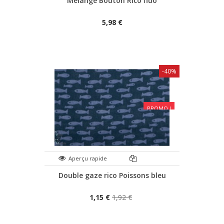
Melange Bouton Rico fluo
5,98 €
-40%
PROMO !
Aperçu rapide
Double gaze rico Poissons bleu
1,15 €
1,92 €