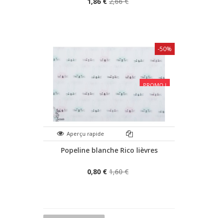
1,86 €
2,66 €
-50%
PROMO !
Aperçu rapide
Popeline blanche Rico lièvres
0,80 €
1,60 €