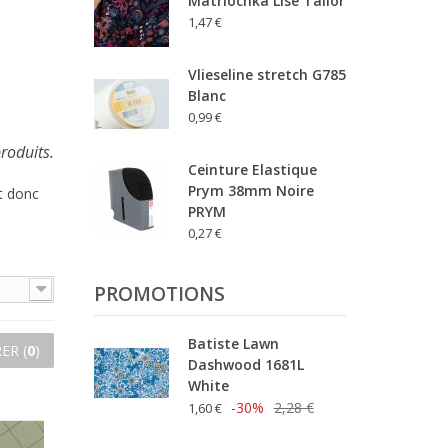
Matriochka Lise Tailor
1,47 €
Vlieseline stretch G785
Blanc
0,99 €
produits.
Ceinture Elastique
Prym 38mm Noire
st donc
PRYM
0,27 €
PROMOTIONS
Batiste Lawn
ER (
0
)
Dashwood 1681L
White
-30%
2,28 €
1,60 €