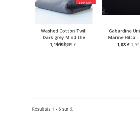
PROMO !
Washed Cotton Twill
Gabardine Uni
Aperçu rapide
Aperçu rapide
Dark grey Mind the
Marine Hilco -
Maker
1,19 €
1,99 €
1,08 €
1,55
Résultats 1 - 6 sur 6.