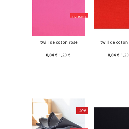
PROMO !
twill de coton rose
twill de coton
Aperçu rapide
Aperçu rapide
0,84 €
1,20 €
0,84 €
1,20
-40%