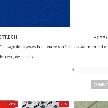
 STRECH
Il y a 6 
ait usage de polyester, la couleur ne s'altérera pas facilement et il e
 travail, des rideaux.
Tri
--
COMPAR
-30%
-50%