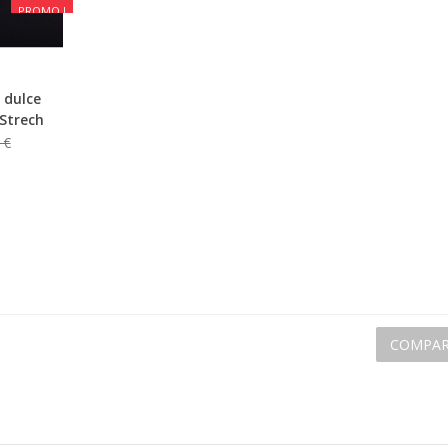
PROMO !
 dulce
 Strech
 €
COMPAR