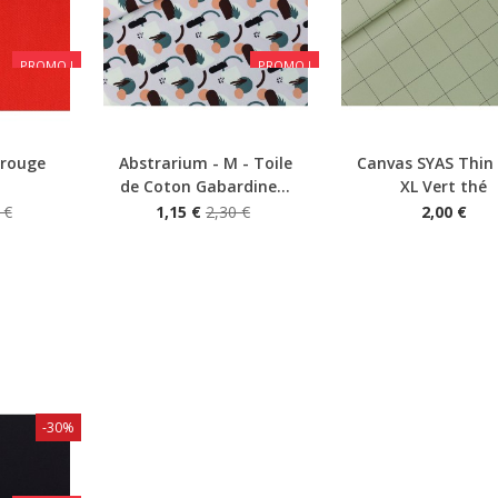
PROMO !
PROMO !
 rouge
Abstrarium - M - Toile
Canvas SYAS Thin 
Aperçu rapide
Aperçu rapide
de Coton Gabardine...
XL Vert thé
 €
1,15 €
2,30 €
2,00 €
-30%