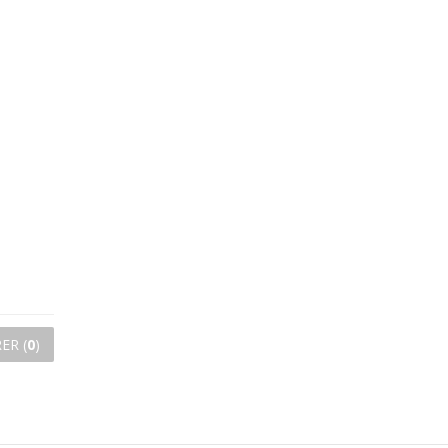
ER (
0
)