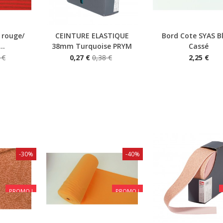
 rouge/
CEINTURE ELASTIQUE
Bord Cote SYAS B
Aperçu rapide
Aperçu rapide
..
38mm Turquoise PRYM
Cassé
 €
0,27 €
0,38 €
2,25 €
-30%
-40%
PROMO !
PROMO !