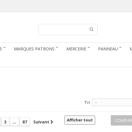
S
MARQUES PATRONS
MERCERIE
PANNEAU
e
Tri
--
Afficher tout
COMPAR
3
...
87
Suivant