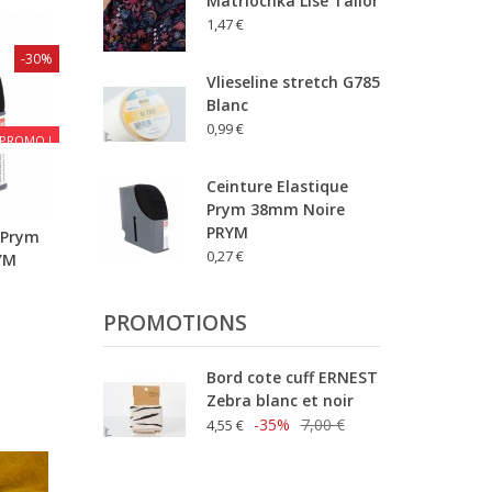
Matriochka Lise Tailor
1,47 €
-30%
Vlieseline stretch G785
Blanc
0,99 €
PROMO !
Ceinture Elastique
Prym 38mm Noire
PRYM
 Prym
0,27 €
YM
PROMOTIONS
Bord cote cuff ERNEST
Zebra blanc et noir
-35%
7,00 €
4,55 €