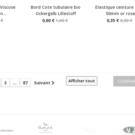
 Viscose
Bord Cote tubulaire bio
Elastique ceinture
Aperçu rapide
Aperçu rapide
n...
Ockergelb Lillestoff
50mm or rose
 €
0,60 €
1,00 €
0,35 €
0,50 €
Afficher tout
COMPAR
3
...
87
Suivant