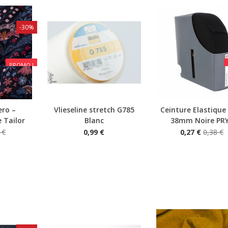
-30%
PROMO !
ero –
Vlieseline stretch G785
Ceinture Elastique
Aperçu rapide
Aperçu rapide
 Tailor
Blanc
38mm Noire PR
 €
0,99 €
0,27 €
0,38 €