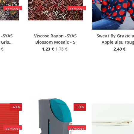
PROMO !
PROMO !
 -SYAS
Viscose Rayon -SYAS
Sweat By Graziela
Aperçu rapide
Aperçu rapide
Gris...
Blossom Mosaic - S
Apple Bleu rou
 €
1,23 €
1,75 €
2,49 €
-40%
-30%
PROMO !
PROMO !