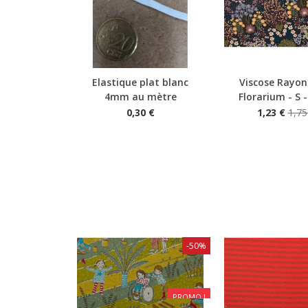
Elastique plat blanc
Viscose Rayon
Aperçu rapide
Aperçu rapide
4mm au mètre
Florarium - S - 
0,30 €
1,23 €
1,75
-50%
PROMO !