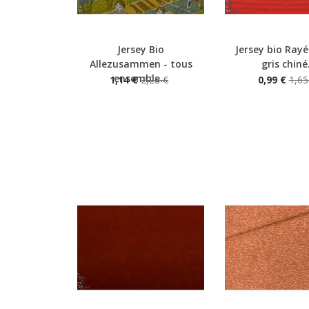
Jersey Bio
Jersey bio Rayé
Aperçu rapide
Aperçu rapide
Allezusammen - tous
gris chiné.
ensemble...
1,14 €
2,28 €
0,99 €
1,65