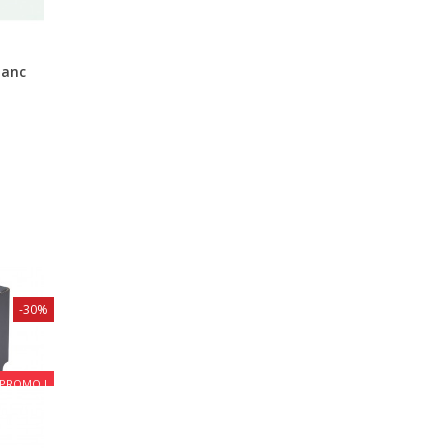
lanc
-30%
PROMO !