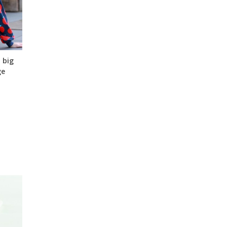
 big
ge