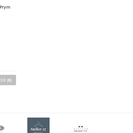
 Prym
ER (
0
)