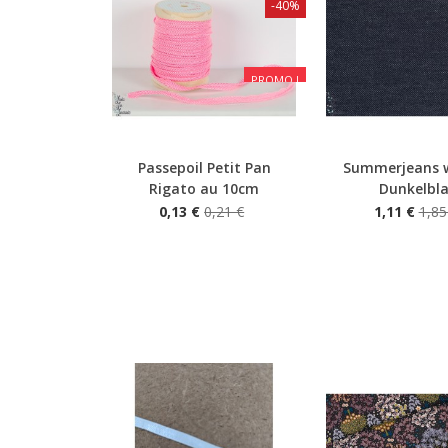
-40%
PROMO !
Passepoil Petit Pan
Summerjeans
Aperçu rapide
Aperçu rapide
Rigato au 10cm
Dunkelbl
0,13 €
0,21 €
1,11 €
1,85