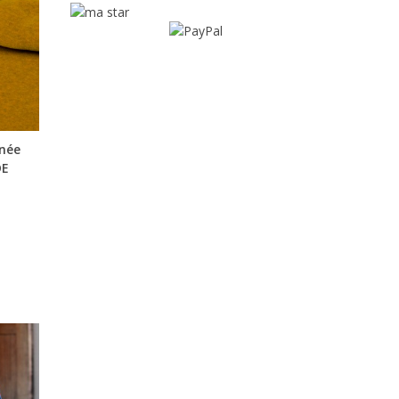
inée
DE