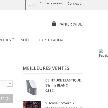
Contactez-nous
Connexion
Blog
PANIER
(VIDE)
MOTIFS
NOÊL
CARTE CADEAU
MEILLEURES VENTES
CEINTURE ELASTIQUE
38mm BLANC
0,38 €
ER (
0
)
Viscose Ecovero –