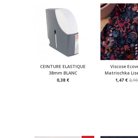
CEINTURE ELASTIQUE
Viscose Ecov
Aperçu rapide
Aperçu rapide
38mm BLANC
Matriochka Lise
0,38 €
1,47 €
2,10