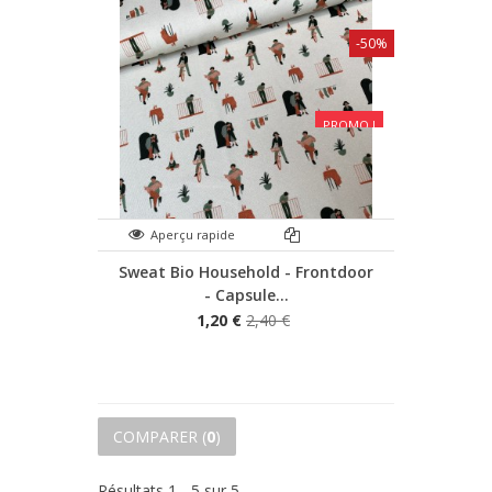
-50%
PROMO !
Aperçu rapide
Sweat Bio Household - Frontdoor
- Capsule...
1,20 €
2,40 €
COMPARER (
0
)
Résultats 1 - 5 sur 5.