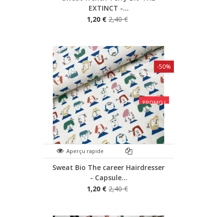
EXTINCT -...
1,20 €
2,40 €
-50%
PROMO !
Aperçu rapide
Sweat Bio The career Hairdresser
- Capsule...
1,20 €
2,40 €