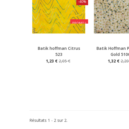
-40%
PROMO !
Batik hoffman Citrus
Batik Hoffman 
Aperçu rapide
Aperçu rapide
523
Gold 510
1,23 €
2,05 €
1,32 €
2,20
Résultats 1 - 2 sur 2.