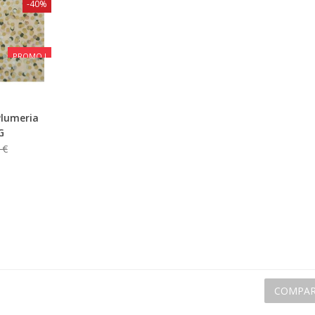
-40%
PROMO !
Plumeria
G
 €
COMPAR