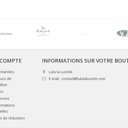
COMPTE
INFORMATIONS SUR VOTRE BOU
mmandes
Lulu la Luciole
urs de
E-mail :
contact@lululaluciole.com
dise
rs
esses
rmations
elles
 de réduction