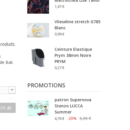
Matriochka Lise Tailor
1,47 €
Vlieseline stretch G785
Blanc
0,99 €
produits.
Ceinture Elastique
Prym 38mm Noire
 
PRYM
e Bali. 
0,27 €
PROMOTIONS
patron Supernova
Stenzo LUCCA
ER (
0
)
Summer
-20%
5,95 €
4,76 €