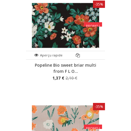
-35%
PROMO !
Aperçu rapide
Popeline Bio sweet briar multi
from F L O...
1,37 €
2,10 €
-35%
PROMO !