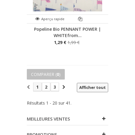
Aperçu rapide
Popeline Bio PENNANT POWER |
WHITEfrom...
1,29 €
1,99 €
COMPARER (
0
)
1
2
3
Afficher tout
Résultats 1 - 20 sur 41.
MEILLEURES VENTES
PROMOTIONS