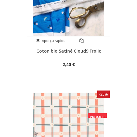
Aperçu rapide
Coton bio Satiné Cloud9 Frolic
2,40 €
-35%
PROMO !