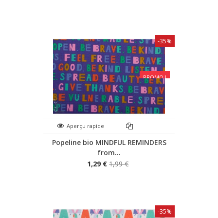
-35%
PROMO !
Aperçu rapide
Popeline bio MINDFUL REMINDERS
from...
1,29 €
1,99 €
-35%