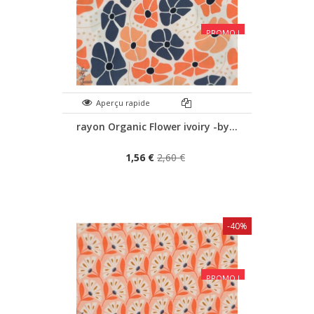
PROMO !
Aperçu rapide
rayon Organic Flower ivoiry -by...
1,56 €
2,60 €
-40%
PROMO !