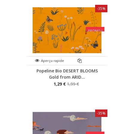
-35%
PROMO !
Aperçu rapide
Popeline Bio DESERT BLOOMS
Gold from ARID...
1,29 €
1,99 €
-35%