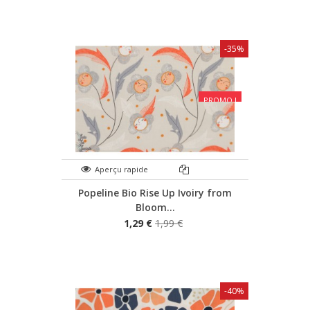
-35%
PROMO !
Aperçu rapide
Popeline Bio Rise Up Ivoiry from
Bloom...
1,29 €
1,99 €
-40%