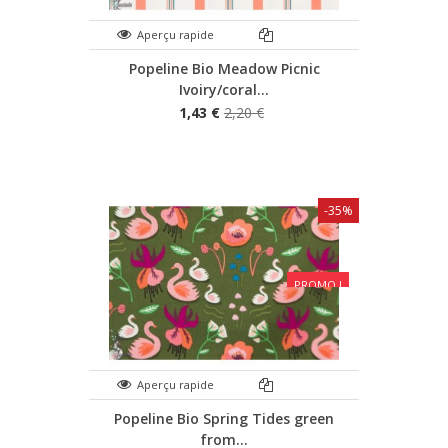
Aperçu rapide
Popeline Bio Meadow Picnic
Ivoiry/coral...
1,43 €
2,20 €
-35%
PROMO !
Aperçu rapide
Popeline Bio Spring Tides green
from...