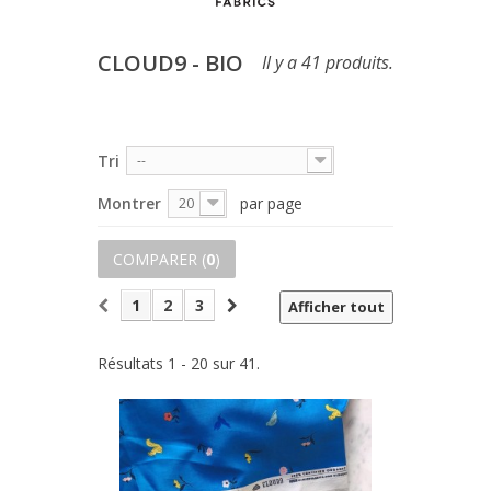
CLOUD9 - BIO
Il y a 41 produits.
Tri
--
Montrer
par page
20
COMPARER (
0
)
1
2
3
Afficher tout
Résultats 1 - 20 sur 41.