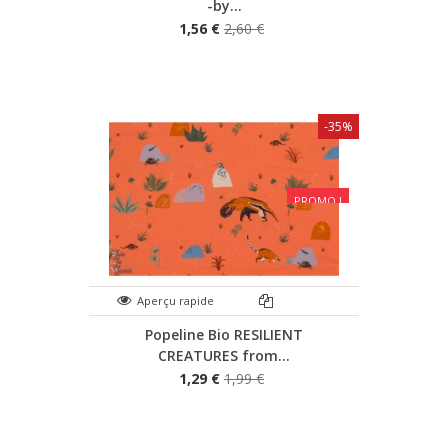
-by...
1,56 €
2,60 €
-35%
PROMO !
Aperçu rapide
Popeline Bio RESILIENT
CREATURES from...
1,29 €
1,99 €