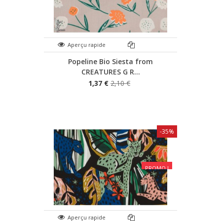
Aperçu rapide
Popeline Bio Siesta from
CREATURES G R...
1,37 €
2,10 €
-35%
PROMO !
Aperçu rapide