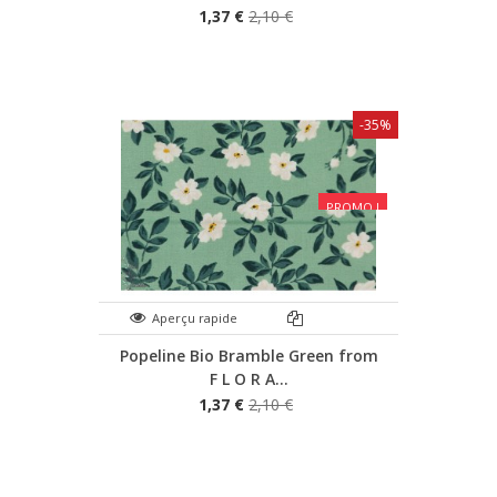
1,37 €
2,10 €
-35%
PROMO !
Aperçu rapide
Popeline Bio Bramble Green from
F L O R A...
1,37 €
2,10 €