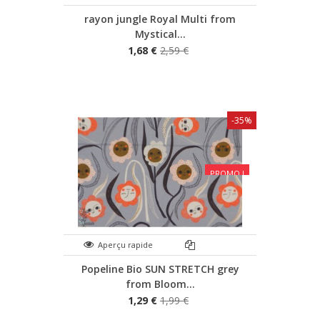
rayon jungle Royal Multi from
Mystical...
1,68 €
2,59 €
-35%
PROMO !
Aperçu rapide
Popeline Bio SUN STRETCH grey
from Bloom...
1,29 €
1,99 €