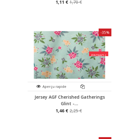
1,11 €
1,70 €
-35%
PROMO !
Aperçu rapide
Jersey AGF Cherished Gatherings
Glint -...
1,46 €
2,25 €