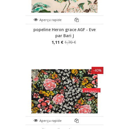
Aperçu rapide
popeline Heron grace AGF - Eve
par Bari J
1,11 €
1,70 €
-40%
PROMO !
Aperçu rapide