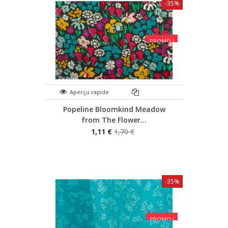
-35%
PROMO !
Aperçu rapide
Popeline Bloomkind Meadow
from The Flower...
1,11 €
1,70 €
-35%
PROMO !