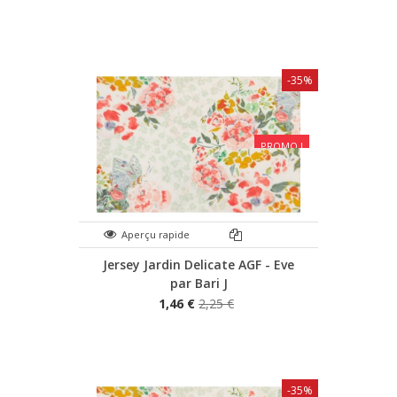
-35%
PROMO !
Aperçu rapide
Jersey Jardin Delicate AGF - Eve
par Bari J
1,46 €
2,25 €
-35%