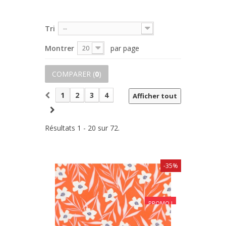
Tri
--
Montrer
par page
20
COMPARER (
0
)
1
2
3
4
Afficher tout
Résultats 1 - 20 sur 72.
-35%
PROMO !