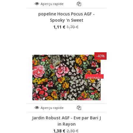
Aperçu rapide
popeline Hocus Pocus AGF -
Spooky ‘n Sweet
1,11 €
1,70 €
-40%
PROMO !
Aperçu rapide
Jardin Robust AGF - Eve par Bari J
in Rayon
1,38 €
2,30 €