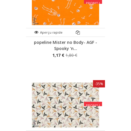
PROMO !
Aperçu rapide
popeline Mister no Body- AGF -
Spooky ‘n...
1,17 €
1,80 €
-35%
PROMO !