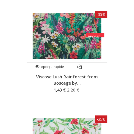
-35%
PROMO !
Aperçu rapide
Viscose Lush Rainforest from
Boscage by...
1,43 €
2,20 €
-35%