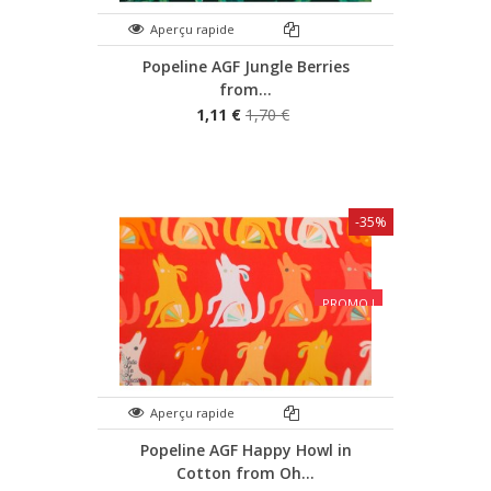
Aperçu rapide
Popeline AGF Jungle Berries
from...
1,11 €
1,70 €
-35%
PROMO !
Aperçu rapide
Popeline AGF Happy Howl in
Cotton from Oh...