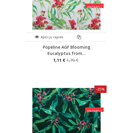
PROMO !
Aperçu rapide
Popeline AGF Blooming
Eucalyptus from...
1,11 €
1,70 €
-35%
PROMO !