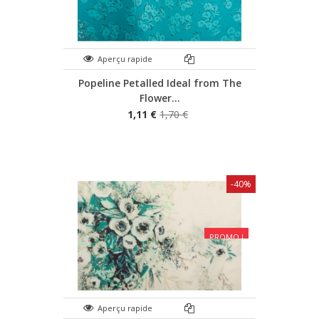
Aperçu rapide
Popeline Petalled Ideal from The
Flower...
1,11 €
1,70 €
-40%
PROMO !
Aperçu rapide