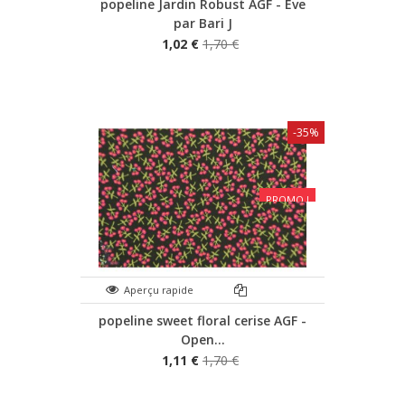
popeline Jardin Robust AGF - Eve
par Bari J
1,02 €
1,70 €
-35%
PROMO !
Aperçu rapide
popeline sweet floral cerise AGF -
Open...
1,11 €
1,70 €