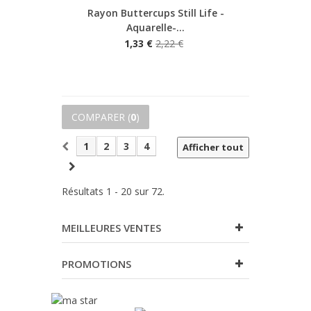
Rayon Buttercups Still Life -
Aquarelle-...
1,33 €
2,22 €
COMPARER (
0
)
1
2
3
4
Afficher tout
Résultats 1 - 20 sur 72.
MEILLEURES VENTES
PROMOTIONS