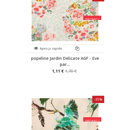
PROMO !
Aperçu rapide
popeline Jardin Delicate AGF - Eve
par...
1,11 €
1,70 €
-35%
PROMO !