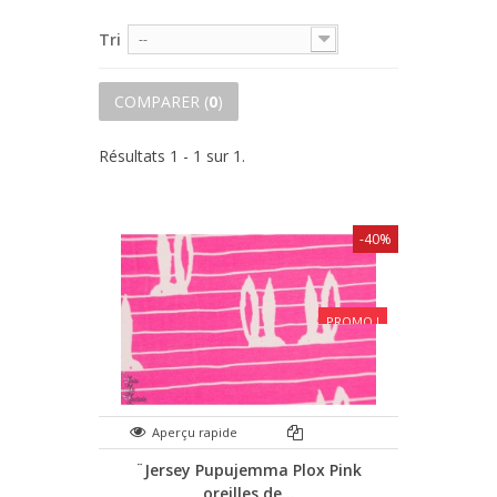
Tri
--
COMPARER (
0
)
Résultats 1 - 1 sur 1.
-40%
PROMO !
Aperçu rapide
¨Jersey Pupujemma Plox Pink
oreilles de...