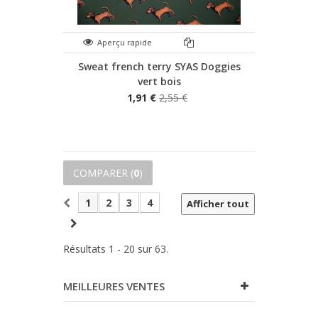
Aperçu rapide
Sweat french terry SYAS Doggies
vert bois
1,91 €
2,55 €
COMPARER (
0
)
1
2
3
4
Afficher tout
Résultats 1 - 20 sur 63.
MEILLEURES VENTES