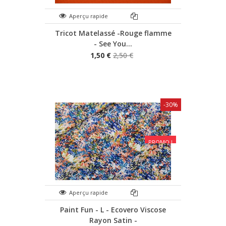
Aperçu rapide
Tricot Matelassé -Rouge flamme
- See You...
1,50 €
2,50 €
-30%
PROMO !
Aperçu rapide
Paint Fun - L - Ecovero Viscose
Rayon Satin -