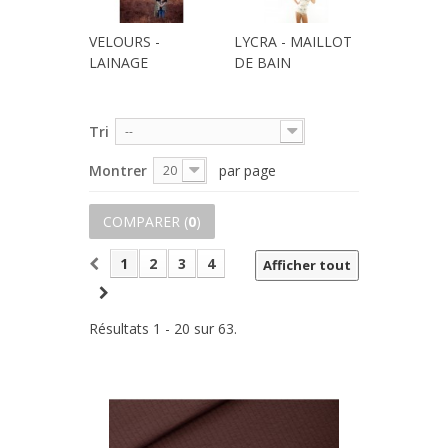
VELOURS -
LYCRA - MAILLOT
LAINAGE
DE BAIN
Tri
--
Montrer
par page
20
COMPARER (
0
)
1
2
3
4
Afficher tout
Résultats 1 - 20 sur 63.