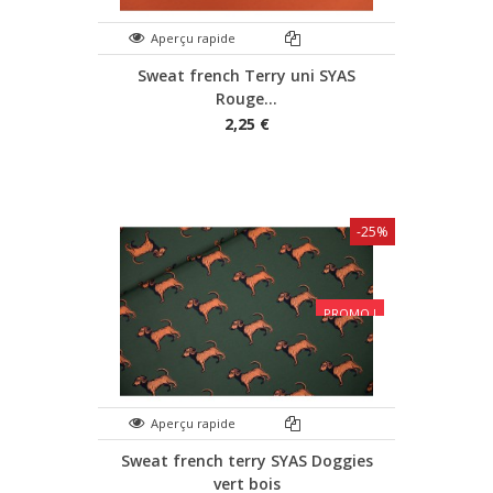
Aperçu rapide
Sweat french Terry uni SYAS
Rouge...
2,25 €
-25%
PROMO !
Aperçu rapide
Sweat french terry SYAS Doggies
vert bois