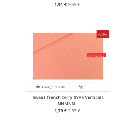
1,91 €
2,55 €
-30%
PROMO !
Aperçu rapide
Sweat french terry SYAS Verticals
NNMNN...
1,79 €
2,55 €