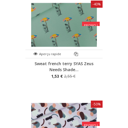
-40%
PROMO !
Aperçu rapide
Sweat french terry SYAS Zeus
Needs Shade...
1,53 €
2,55 €
-50%
PROMO !