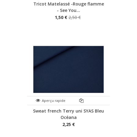
Tricot Matelassé -Rouge flamme
- See You...
1,50 €
2,50 €
Aperçu rapide
Sweat french Terry uni SYAS Bleu
Océana
2,25 €