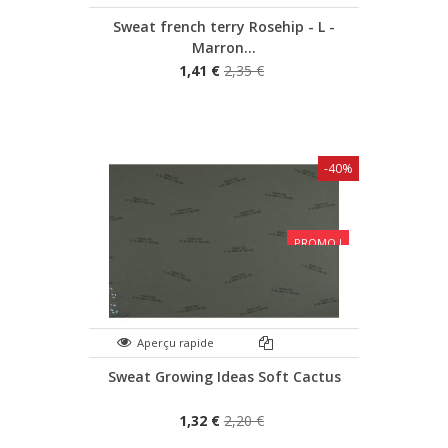
Sweat french terry Rosehip - L -
Marron...
1,41 €
2,35 €
-40%
PROMO !
Aperçu rapide
Sweat Growing Ideas Soft Cactus
1,32 €
2,20 €