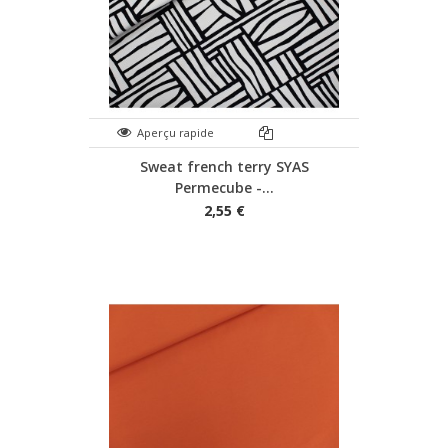
Aperçu rapide
Sweat french terry SYAS
Permecube -...
2,55 €