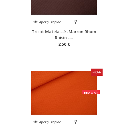
Aperçu rapide
Tricot Matelassé -Marron Rhum
Raisin -...
2,50 €
-40%
PROMO !
Aperçu rapide