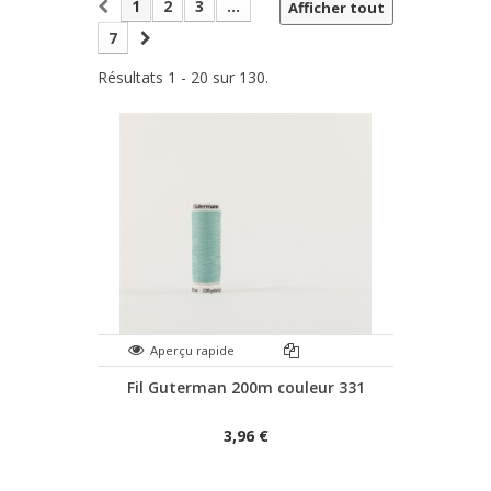
1
2
3
...
Afficher tout
7
Résultats 1 - 20 sur 130.
Aperçu rapide
Fil Guterman 200m couleur 331
3,96 €