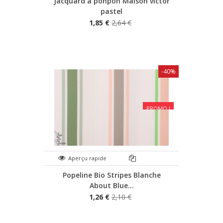
Jacquard à ponpon Maison victor
pastel
1,85 €
2,64 €
-40%
PROMO !
Aperçu rapide
Popeline Bio Stripes Blanche
About Blue...
1,26 €
2,10 €