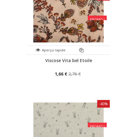
PROMO !
Aperçu rapide
Viscose Vita bel Etoile
1,66 €
2,76 €
-40%
PROMO !