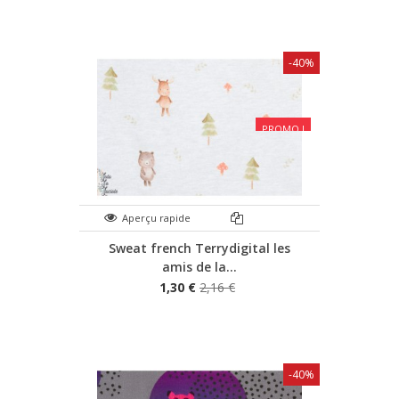
-40%
PROMO !
Aperçu rapide
Sweat french Terrydigital les
amis de la...
1,30 €
2,16 €
-40%