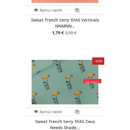
Aperçu rapide
Sweat french terry SYAS Verticals
NNMNN...
1,79 €
2,55 €
-40%
PROMO !
Aperçu rapide
Sweat french terry SYAS Zeus
Needs Shade...