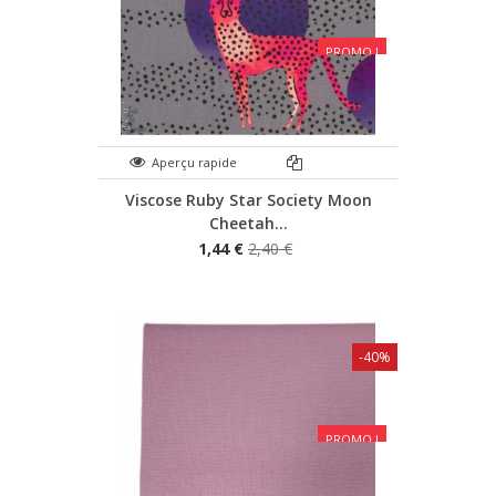
PROMO !
Aperçu rapide
Viscose Ruby Star Society Moon
Cheetah...
1,44 €
2,40 €
-40%
PROMO !