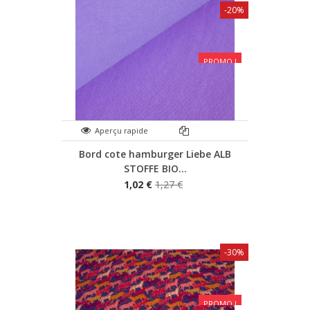
-20%
PROMO !
Aperçu rapide
Bord cote hamburger Liebe ALB
STOFFE BIO...
1,02 €
1,27 €
-30%
PROMO !