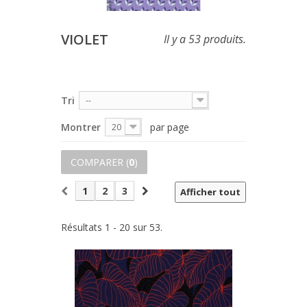
VIOLET
Il y a 53 produits.
Tri
--
Montrer
par page
20
COMPARER (
0
)
1
2
3
Afficher tout
Résultats 1 - 20 sur 53.