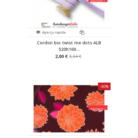
PROMO !
Aperçu rapide
Cordon bio twist me dots ALB
520h160...
2,00 €
3,34 €
-40%
PROMO !