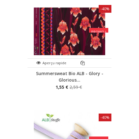
-40%
PROMO !
Aperçu rapide
Summersweat Bio ALB - Glory -
Glorious...
1,55 €
2,59 €
-40%