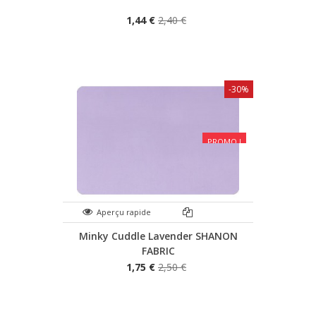
1,44 €
2,40 €
-30%
PROMO !
Aperçu rapide
Minky Cuddle Lavender SHANON
FABRIC
1,75 €
2,50 €