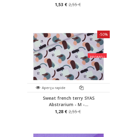
1,53 €
2,55 €
-50%
PROMO !
Aperçu rapide
Sweat french terry SYAS
Abstrarium - M -...
1,28 €
2,55 €