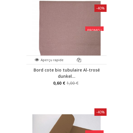
-40%
PROMO !
Aperçu rapide
Bord cote bio tubulaire Al-trosé
dunkel...
0,60 €
1,00 €
-40%