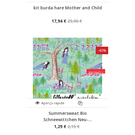
kit burda hare Mother and Child
17,94 €
29,90 €
-40%
PROMO !
Aperçu rapide
Summersweat Bio
Schneewittchen Neu-...
1,29 €
2,15 €