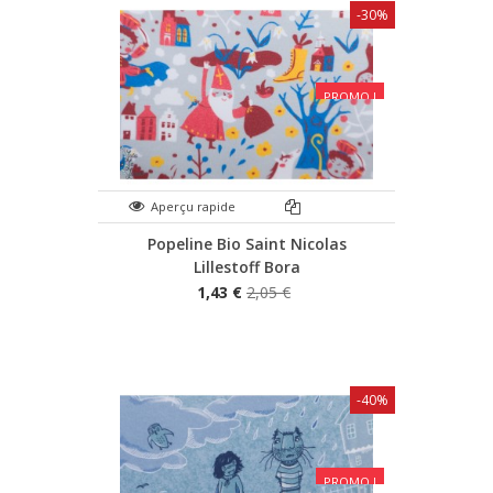
-30%
PROMO !
Aperçu rapide
Popeline Bio Saint Nicolas
Lillestoff Bora
1,43 €
2,05 €
-40%
PROMO !