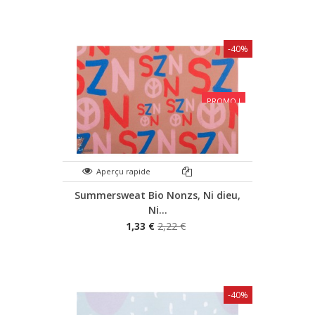
-40%
PROMO !
Aperçu rapide
Summersweat Bio Nonzs, Ni dieu,
Ni...
1,33 €
2,22 €
-40%