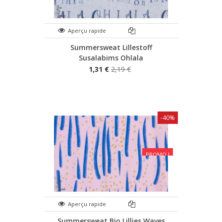
Aperçu rapide
Summersweat Lillestoff
Susalabims Ohlala
1,31 €
2,19 €
-40%
PROMO !
Aperçu rapide
Summersweat Bio Lillies Waves