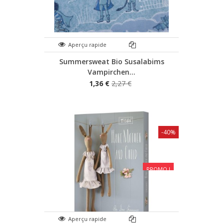
Aperçu rapide
Summersweat Bio Susalabims
Vampirchen...
1,36 €
2,27 €
-40%
PROMO !
Aperçu rapide