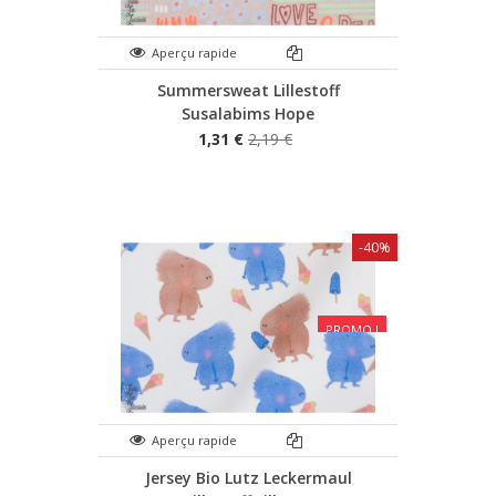
Aperçu rapide
Summersweat Lillestoff
Susalabims Hope
1,31 €
2,19 €
-40%
PROMO !
Aperçu rapide
Jersey Bio Lutz Leckermaul