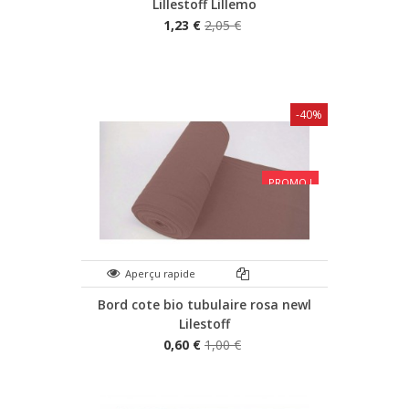
Lillestoff Lillemo
1,23 €
2,05 €
-40%
PROMO !
Aperçu rapide
Bord cote bio tubulaire rosa newl
Lilestoff
0,60 €
1,00 €