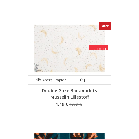
-40%
PROMO !
Aperçu rapide
Double Gaze Bananadots
Musselin Lillestoff
1,19 €
1,99 €