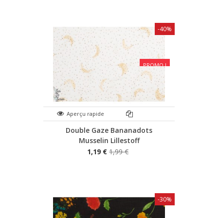
-40%
PROMO !
Aperçu rapide
Double Gaze Bananadots
Musselin Lillestoff
1,19 €
1,99 €
-30%