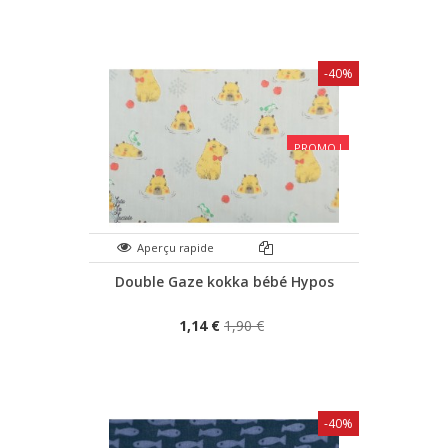
-40%
PROMO !
Aperçu rapide
Double Gaze kokka bébé Hypos
1,14 €
1,90 €
-40%