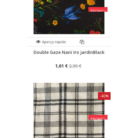
PROMO !
Aperçu rapide
Double Gaze Nani Iro jardinBlack
1,61 €
2,30 €
-40%
PROMO !