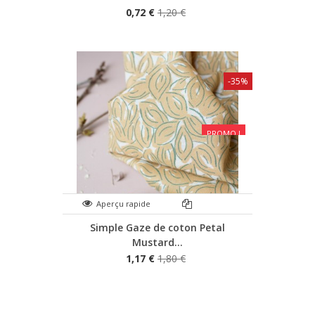
0,72 €
1,20 €
-35%
PROMO !
Aperçu rapide
Simple Gaze de coton Petal
Mustard...
1,17 €
1,80 €