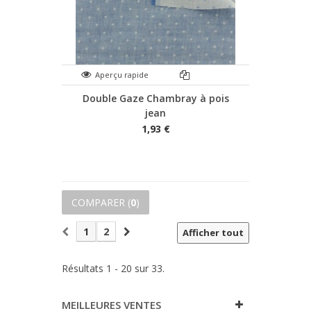
Aperçu rapide
Double Gaze Chambray à pois
jean
1,93 €
COMPARER (
0
)
1
2
Afficher tout
Résultats 1 - 20 sur 33.
MEILLEURES VENTES