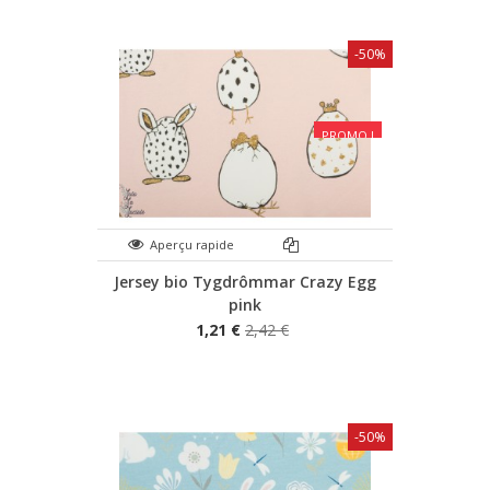
-50%
PROMO !
Aperçu rapide
Jersey bio Tygdrômmar Crazy Egg
pink
1,21 €
2,42 €
-50%