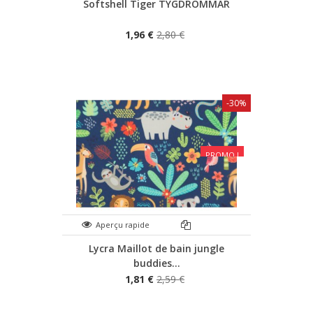
Softshell Tiger TYGDROMMAR
1,96 €
2,80 €
-30%
PROMO !
Aperçu rapide
Lycra Maillot de bain jungle
buddies...
1,81 €
2,59 €