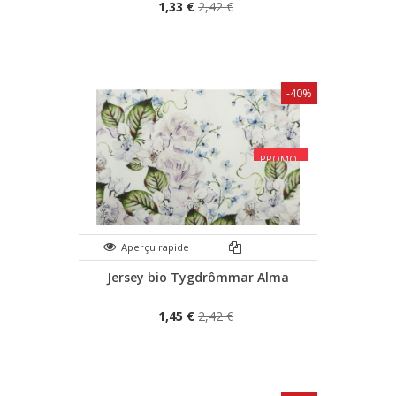
1,33 €
2,42 €
-40%
PROMO !
Aperçu rapide
Jersey bio Tygdrômmar Alma
1,45 €
2,42 €