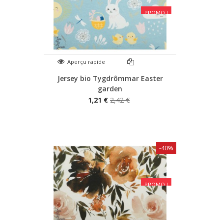
PROMO !
Aperçu rapide
Jersey bio Tygdrômmar Easter
garden
1,21 €
2,42 €
-40%
PROMO !