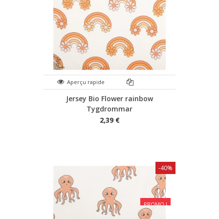
Aperçu rapide
Jersey Bio Flower rainbow
Tygdrommar
2,39 €
-40%
PROMO !