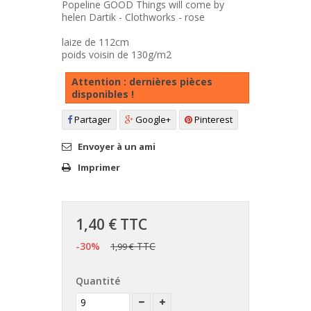
Popeline GOOD Things will come by
helen Dartik - Clothworks - rose
laize de 112cm
poids voisin de 130g/m2
Attention : dernières pièces
disponibles !
Partager
Google+
Pinterest
Envoyer à un ami
Imprimer
1,40 €
TTC
-30%
TTC
1,99 €
Quantité