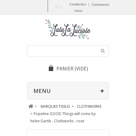
Contactez-
Connexion
Blog
nous
PANIER
(VIDE)
MENU
>
MARQUES TISSUS
>
CLOTHWORKS
>
Popeline GOOD Things will come by
helen Dartik - Clothworks - rose