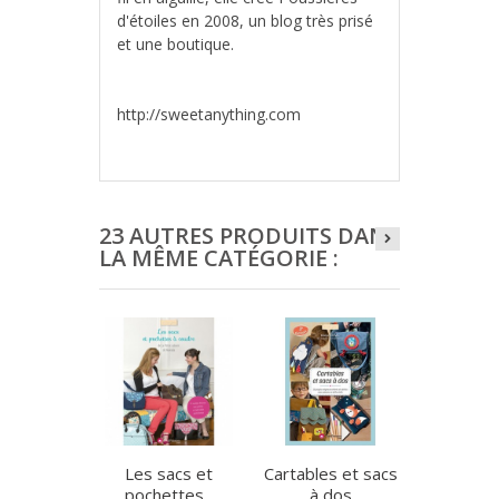
d'étoiles en 2008, un blog très prisé
et une boutique.
http://sweetanything.com
23 AUTRES PRODUITS DANS
LA MÊME CATÉGORIE :
Les sacs et
Cartables et sacs
Collectio
pochettes...
à dos
–..