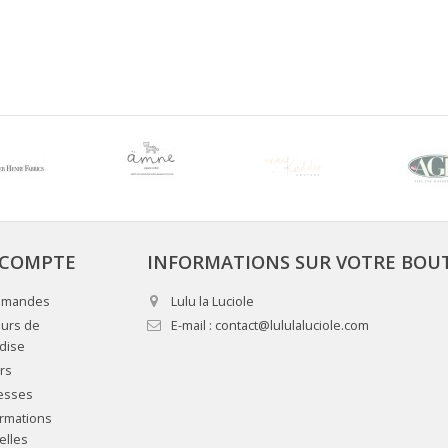
COMPTE
INFORMATIONS SUR VOTRE BOU
mmandes
Lulu la Luciole
urs de
E-mail :
contact@lululaluciole.com
dise
rs
esses
rmations
elles