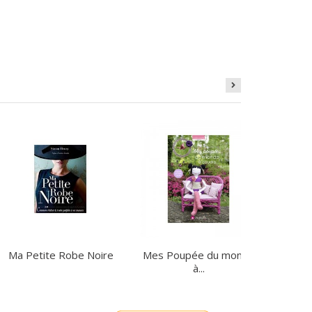
Ma Petite Robe Noire
Mes Poupée du monde
Ti 
à...