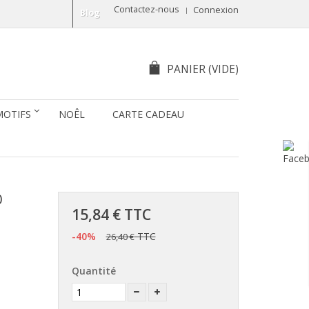
Contactez-nous
Connexion
Blog
PANIER
(VIDE)
MOTIFS
NOÊL
CARTE CADEAU
0
15,84 €
TTC
-40%
TTC
26,40 €
Quantité