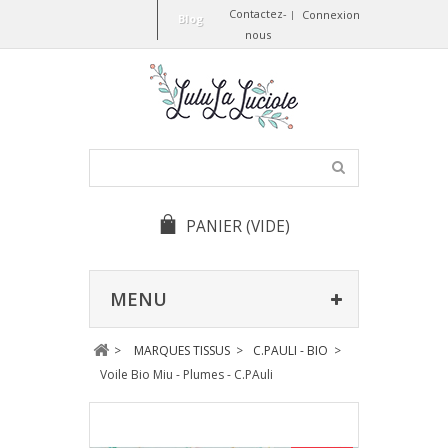
Contactez-
Connexion
Blog
nous
PANIER
(VIDE)
MENU
>
MARQUES TISSUS
>
C.PAULI - BIO
>
Voile Bio Miu - Plumes - C.PAuli