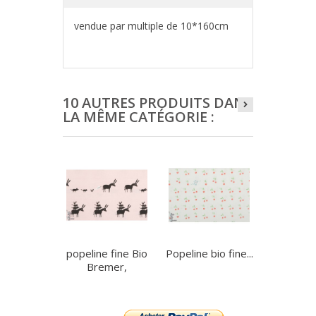
vendue par multiple de 10*160cm
10 AUTRES PRODUITS DANS
LA MÊME CATÉGORIE :
popeline fine Bio
Popeline bio fine...
Batiste Voi
Bremer,