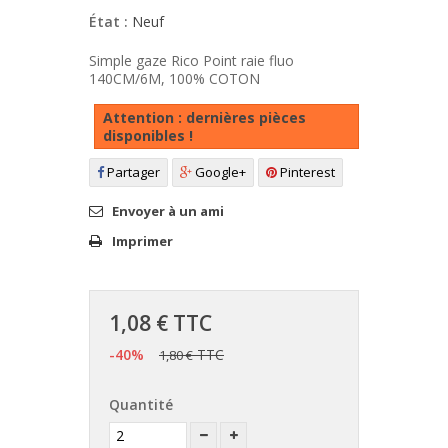
État :
Neuf
Simple gaze Rico Point raie fluo
140CM/6M, 100% COTON
Attention : dernières pièces
disponibles !
Partager
Google+
Pinterest
Envoyer à un ami
Imprimer
1,08 €
TTC
-40%
TTC
1,80 €
Quantité