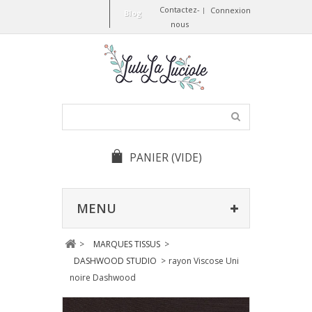
Contactez-
Connexion
Blog
nous
PANIER
(VIDE)
MENU
>
MARQUES TISSUS
>
DASHWOOD STUDIO
>
rayon Viscose Uni
noire Dashwood