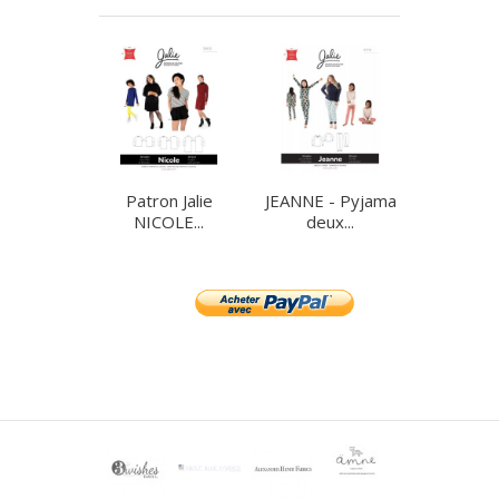
Patron Jalie
JEANNE - Pyjama
¨Patron Pu
NICOLE...
deux...