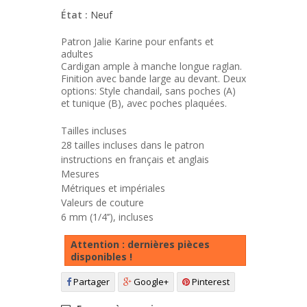
État :
Neuf
Patron Jalie Karine pour enfants et
adultes
Cardigan ample à manche longue raglan.
Finition avec bande large au devant. Deux
options: Style chandail, sans poches (A)
et tunique (B), avec poches plaquées.
Tailles incluses
28 tailles incluses dans le patron
instructions en français et anglais
Mesures
Métriques et impériales
Valeurs de couture
6 mm (1/4’’), incluses
Attention : dernières pièces
disponibles !
Partager
Google+
Pinterest