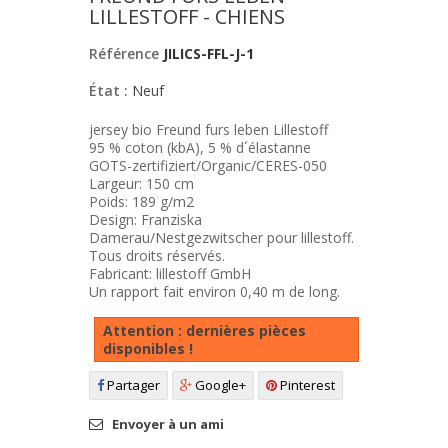
LILLESTOFF - CHIENS
Référence
JILICS-FFL-J-1
État :
Neuf
jersey bio Freund furs leben Lillestoff
95 % coton (kbA), 5 % d´élastanne
GOTS-zertifiziert/Organic/CERES-050
Largeur: 150 cm
Poids: 189 g/m2
Design: Franziska
Damerau/Nestgezwitscher pour lillestoff.
Tous droits réservés.
Fabricant: lillestoff GmbH
Un rapport fait environ 0,40 m de long.
Attention : dernières pièces
disponibles !
Partager
Google+
Pinterest
Envoyer à un ami