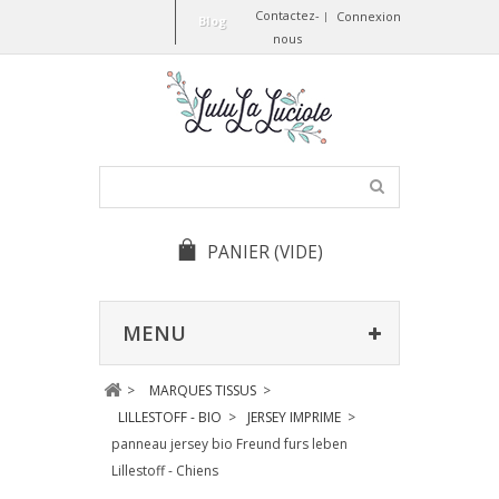
Contactez-
Connexion
Blog
nous
PANIER
(VIDE)
MENU
>
MARQUES TISSUS
>
LILLESTOFF - BIO
>
JERSEY IMPRIME
>
panneau jersey bio Freund furs leben
Lillestoff - Chiens