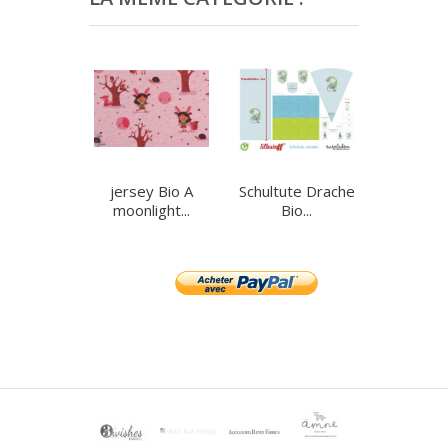
jersey Bio A
Schultute Drache
jersey b
moonlight...
Bio...
blau