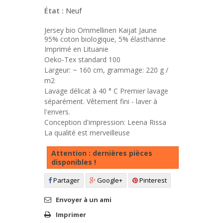
État :
Neuf
Jersey bio Ommellinen Kaijat Jaune
95% coton biologique, 5% élasthanne
Imprimé en Lituanie

Oeko-Tex standard 100

Largeur: ~ 160 cm, grammage: 220 g / 
m2

Lavage délicat à 40 ° C Premier lavage 
séparément. Vêtement fini - laver à 
l'envers.

Conception d'impression: 
Leena Rissa
La qualité est merveilleuse
Attention : dernières pièces
disponibles !
Partager
Google+
Pinterest
Envoyer à un ami
Imprimer